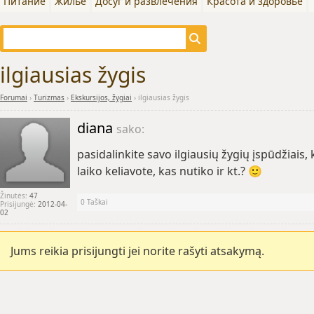
Питание
Жилье
Досуг и развлечения
Красота и здоровье
ilgiausias žygis
Forumai
›
Turizmas
›
Ekskursijos, žygiai
›
ilgiausias žygis
diana
sako:
pasidalinkite savo ilgiausių žygių įspūdžiais,
laiko keliavote, kas nutiko ir kt.? 🙂
Žinutės:
47
0
Taškai
Prisijungė:
2012-04-
02
Jums reikia prisijungti jei norite rašyti atsakymą.