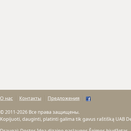
О нас
Контакты
Предложения
© 2011-2026 Все права защищены.
Kopijuoti, dauginti, platinti galima tik gavus raštišką UAB 
Draugai:
Doctor Idea dizaino paslaugos
Šeimos biudžetas