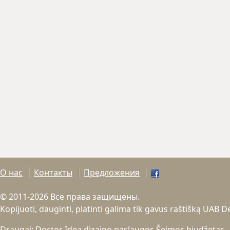
О нас
Контакты
Предложения
© 2011-2026 Все права защищены.
Kopijuoti, dauginti, platinti galima tik gavus raštišką UAB 
Draugai:
Doctor Idea dizaino paslaugos
Šeimos biudžetas