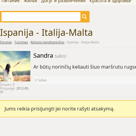
Питание
Жилье
Досуг и развлечения
Красота и здоровье
Ispanija - Italija-Malta
Forumai
›
Turizmas
›
Kelionių bendraminčiai
›
Ispanija - Italija-Malta
Sandra
sako:
Ar būtų norinčių keliauti šiuo maršrutu rug
0
Taškai
Žinutės:
7
Prisijungė:
2012-05-
31
Jums reikia prisijungti jei norite rašyti atsakymą.