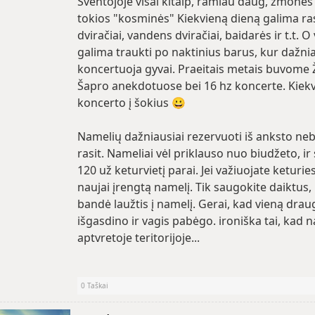
Šventojoje visai kitaip, ramiau daug, žmonės
tokios "kosminės" Kiekvieną dieną galima ras
dviračiai, vandens dviračiai, baidarės ir t.t. 
galima traukti po naktinius barus, kur dažni
koncertuoja gyvai. Praeitais metais buvome Ž
Šapro anekdotuose bei 16 hz koncerte. Kiekv
koncerto į šokius 😀
Namelių dažniausiai rezervuoti iš anksto neb
rasit. Nameliai vėl priklauso nuo biudžeto, ir s
120 už keturvietį parai. Jei važiuojate keturies
naujai įrengtą namelį. Tik saugokite daiktus,
bandė laužtis į namelį. Gerai, kad vieną drau
išgasdino ir vagis pabėgo. ironiška tai, kad 
aptvretoje teritorijoje...
0
Taškai