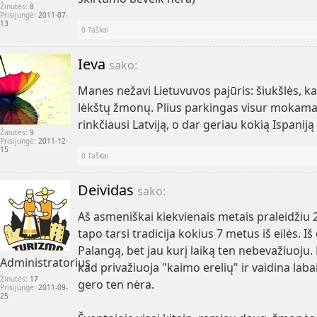
Žinutės:
8
Prisijungė:
2011-07-
13
0
Taškai
Ieva
sako:
Manes nežavi Lietuvuvos pajūris: šiukšlės, kar
lėkštų žmonų. Plius parkingas visur mokama
rinkčiausi Latviją, o dar geriau kokią Ispaniją
Žinutės:
9
Prisijungė:
2011-12-
15
0
Taškai
Deividas
sako:
Aš asmeniškai kiekvienais metais praleidžiu 2
tapo tarsi tradicija kokius 7 metus iš eilės. 
Palangą, bet jau kurį laiką ten nebevažiuoju
Administratorius
kad privažiuoja "kaimo erelių" ir vaidina lab
Žinutės:
17
gero ten nėra.
Prisijungė:
2011-09-
25