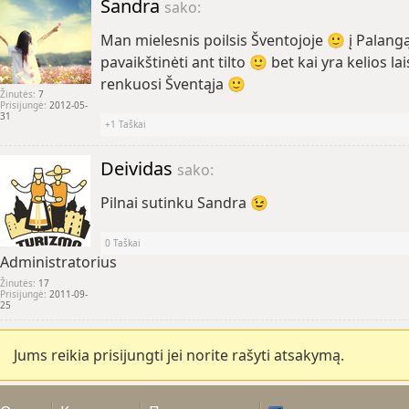
Sandra
sako:
Man mielesnis poilsis Šventojoje 🙂 į Palang
pavaikštinėti ant tilto 🙂 bet kai yra kelios la
renkuosi Šventąja 🙂
Žinutės:
7
Prisijungė:
2012-05-
31
+1
Taškai
Deividas
sako:
Pilnai sutinku Sandra 😉
0
Taškai
Administratorius
Žinutės:
17
Prisijungė:
2011-09-
25
Jums reikia prisijungti jei norite rašyti atsakymą.