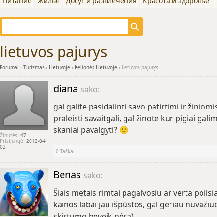
Питание
Жилье
Досуг и развлечения
Красота и здоровье
lietuvos pajurys
Forumai
›
Turizmas
›
Lietuvoje
›
Kelionės Lietuvoje
›
lietuvos pajurys
diana
sako:
gal galite pasidalinti savo patirtimi ir žiniomi
praleisti savaitgali, gal žinote kur pigiai gali
skaniai pavalgyti? 🙂
Žinutės:
47
Prisijungė:
2012-04-
02
0
Taškai
Benas
sako:
Šiais metais rimtai pagalvosiu ar verta poilsia
kainos labai jau išpūstos, gal geriau nuvažiuot
skirtumo beveik nėra)