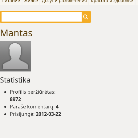
Питание
Жилье
Досуг и развлечения
Красота и здоровье
Mantas
Statistika
Profilis peržiūrėtas:
8972
Parašė komentarų:
4
Prisijungė:
2012-03-22