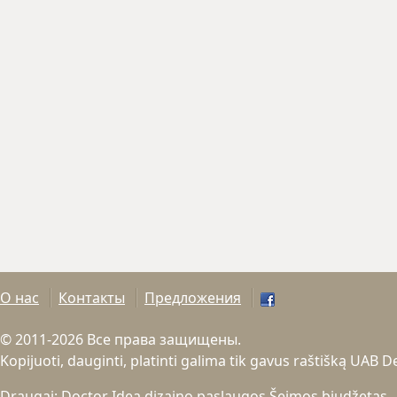
О нас
Контакты
Предложения
© 2011-2026 Все права защищены.
Kopijuoti, dauginti, platinti galima tik gavus raštišką UAB 
Draugai:
Doctor Idea dizaino paslaugos
Šeimos biudžetas