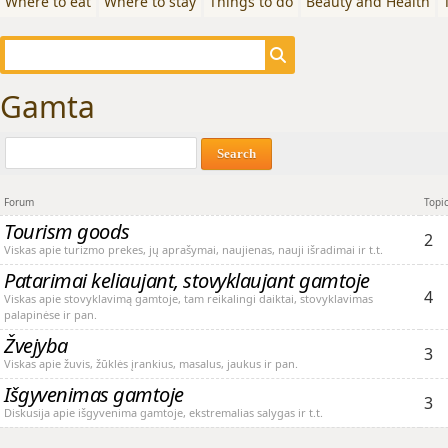
Where to eat
Where to stay
Things to do
Beauty and Health
Gamta
Search
Forum
Topi
Tourism goods
2
Viskas apie turizmo prekes, jų aprašymai, naujienas, nauji išradimai ir t.t.
Patarimai keliaujant, stovyklaujant gamtoje
4
Viskas apie stovyklavimą gamtoje, tam reikalingi daiktai, stovyklavimas
palapinėse ir pan.
Žvejyba
3
Viskas apie žuvis, žūklės įrankius, masalus, jaukus ir pan.
Išgyvenimas gamtoje
3
Diskusija apie išgyvenima gamtoje, ekstremalias salygas ir t.t.