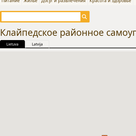
Питание
Жилье
Досуг и развлечения
Красота и здоровье
Клайпедское районное самоу
Lietuva
Latvija