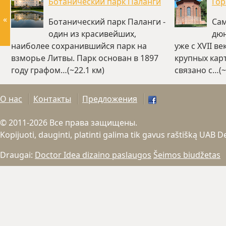
Ботанический парк Паланги
Гор
«
Ботанический парк Паланги -
Сам
один из красивейших,
дюн
наиболее сохранившийся парк на
уже с XVII в
взморье Литвы. Парк основан в 1897
крупных кар
году графом…(~22.1 км)
связано с…(~
О нас
Контакты
Предложения
© 2011-2026 Все права защищены.
Kopijuoti, dauginti, platinti galima tik gavus raštišką UAB 
Draugai:
Doctor Idea dizaino paslaugos
Šeimos biudžetas