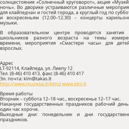
солнцестояния «Солнечный круговорот», акция «Музе
ночь». Во дворике устраиваются различные мероприя
для клайпедчан и гостей города, а круглый год по субб
и воскресеньям (12.00–12.30) – концерты карильон
музыки.
В образовательном центре проводятся занятия 
школьников разного возраста на темы измере
времени, мероприятия «Смастери часы» для дете
взрослых.
Адрес
LT-92114, Клайпеда, ул. Лиепу 12
Тел. (8-46) 410 413, факс (8-46) 410 417
Эл. почта: klm@takas.lt
http://www.muziejai.lt/klm/
;
www.ldm.lt
Время работы
Вторник – суббота 12–18 час., воскресенье 12–17 час.
Накануне государственных праздников рабочий день
один час короче.
Выходные дни: понедельник и дни государствен
праздников.