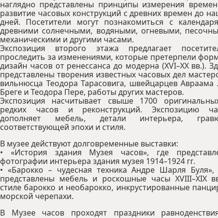
наглядно представлены принципы измерения времен
развитие часовых конструкций с древних времен до н
дней. Посетители могут познакомиться с календаря
древними солнечными, водяными, огневыми, песочны
механическими и другими часами.
Экспозиция второго этажа предлагает посетите
проследить за изменениями, которые претерпели фор
дизайн часов от ренессанса до модерна (XVI–XX вв.). З
представлены творения известных часовых дел мастер
вильнюсца Теодора Тарасовига, швейцарцев Авраама 
Бреге и Теодора Пере, работы других мастеров.
Экспозиция насчитывает свыше 1700 оригинальны
редких часов и реконструкций. Экспозицию ча
дополняет мебель, детали интерьера, грав
соответствующей эпохи и стиля.
В музее действуют долговременные выставки:
• «История здания Музея часов», где представл
фотографии интерьера здания музея 1914–1924 гг.
• «Барокко – чудесная техника Андре Шарля Буля», 
представлены мебель и роскошные часы XVIII–XIX вв
стиле барокко и необарокко, инкрустированные панц
морской черепахи.
В Музее часов проходят праздники равноденстви