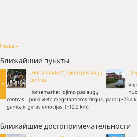
Назад »
Ближайшие пункты
„Horsemarket“ jojimo paslaugų
„Vė
centras
«
Vie
Horsemarket jojimo paslaugų
nuo
centras – puiki vieta mėgstantiems žirgus,
parai (~23.4 
gamtą ir geras emocijas. (~12.2 km)
Ближайшие достопримечательности