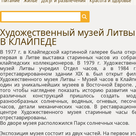
Питание
Жилье
Досуг и развлечения
Красота и здоровье
Художественный музей Литв
В КЛАЙПЕДЕ
В 1977 г. в Клайпедской картинной галерее была отк
первая в Литве выставка старинных часов из собра
клайпедских коллекционеров. В 1979 г. Художествен
музей Литвы учредил Отдел часов, а в 1984 г
отреставрированном здании XIX в. был открыт фил
Художественного музея Литвы – Музей часов в Клайп
один из уникальнейших музеев в Восточной Европе. 
того чтобы нагляднее показать историю развития ча
различных конструкций пришлось создать мод
разнообразных солнечных, водяных, огневых, песоч
часов, детали механических часов. В реставрацион
центре Художественного музея старинные часы б
отреставрированы.
Во дворе музея расположился Парк солнечных часов.
Экспозиция музея состоит из двух частей. На первом э