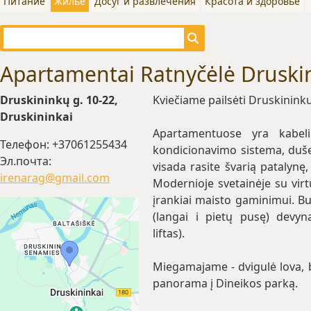
Питание
Жилье
Досуг и развлечения
Красота и здоровье
Apartamentai Ratnyčėlė Druski
Druskininkų g. 10-22,
Kviečiame pailsėti Druskinink
Druskininkai
Apartamentuose yra kabelin
Телефон: +37061255434
kondicionavimo sistema, duše
Эл.почта:
visada rasite švarią patalynę,
irenarag@gmail.com
Modernioje svetainėje su virtu
įrankiai maisto gaminimui. But
(langai i pietų pusę) devyn
liftas).
Miegamajame - dvigulė lova, ba
panorama į Dineikos parką.