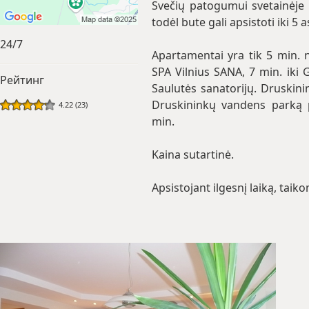
Svečių patogumui svetainėje i
todėl bute gali apsistoti iki 5
24/7
Apartamentai yra tik 5 min. n
SPA Vilnius SANA, 7 min. iki
Рейтинг
Saulutės sanatorijų. Druskini
Druskininkų vandens parką p
4.22 (23)
min.
Kaina sutartinė.
Apsistojant ilgesnį laiką, taik