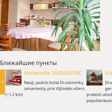
Ближайшие пункты
Apartamentai "JAUKUS BUTAS"
Dru
«
Nauji, jaukūs butai Druskininkų
Dru
senamiesty, prie Vijūnėlės ežero.
ger
(~1.2 km)
praleisti atos
populiariausi
km)