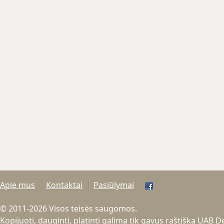
Apie mus
Kontaktai
Pasiūlymai
© 2011-2026 Visos teisės saugomos.
Kopijuoti, dauginti, platinti galima tik gavus raštišką UAB 