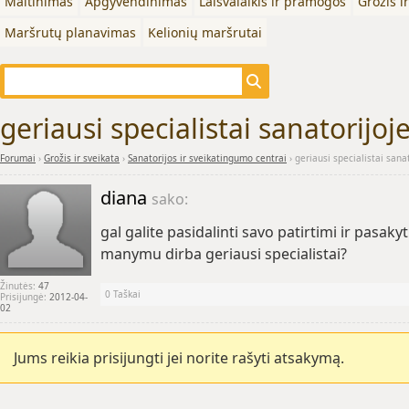
Maitinimas
Apgyvendinimas
Laisvalaikis ir pramogos
Grožis i
Maršrutų planavimas
Kelionių maršrutai
geriausi specialistai sanatorijoj
Forumai
›
Grožis ir sveikata
›
Sanatorijos ir sveikatingumo centrai
›
geriausi specialistai sana
diana
sako:
gal galite pasidalinti savo patirtimi ir pasaky
manymu dirba geriausi specialistai?
Žinutės:
47
0
Taškai
Prisijungė:
2012-04-
02
Jums reikia prisijungti jei norite rašyti atsakymą.