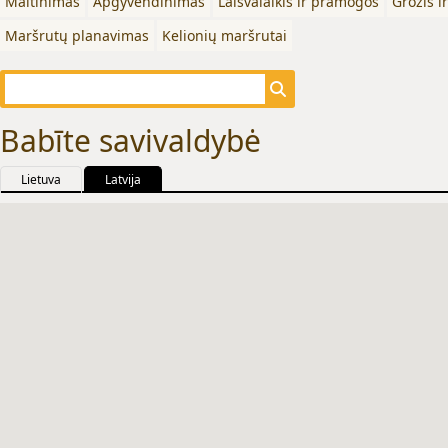
Maitinimas
Apgyvendinimas
Laisvalaikis ir pramogos
Grožis i
Maršrutų planavimas
Kelionių maršrutai
Babīte savivaldybė
Lietuva
Latvija