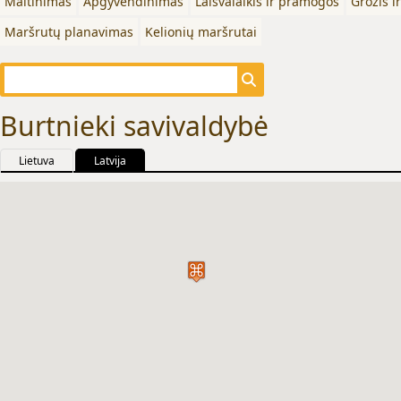
Maitinimas
Apgyvendinimas
Laisvalaikis ir pramogos
Grožis i
Maršrutų planavimas
Kelionių maršrutai
Burtnieki savivaldybė
Lietuva
Latvija