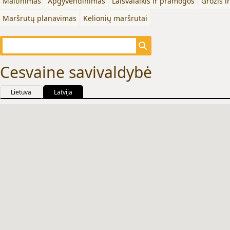
Maitinimas
Apgyvendinimas
Laisvalaikis ir pramogos
Grožis i
Maršrutų planavimas
Kelionių maršrutai
Cesvaine savivaldybė
Lietuva
Latvija