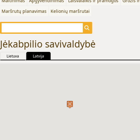
Maitinimas
Apgyvendinimas
Laisvalaikis ir pramogos
Grožis i
Maršrutų planavimas
Kelionių maršrutai
Jėkabpilio savivaldybė
Lietuva
Latvija