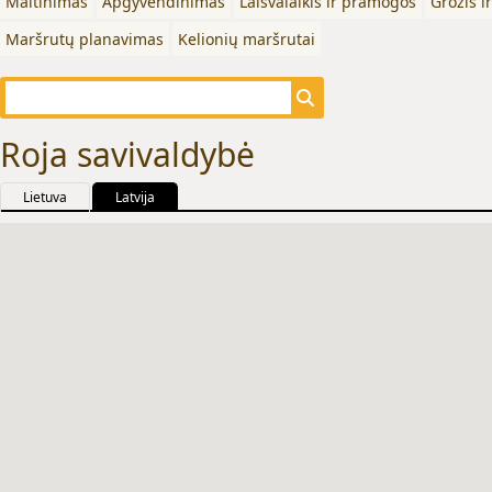
Maitinimas
Apgyvendinimas
Laisvalaikis ir pramogos
Grožis i
Maršrutų planavimas
Kelionių maršrutai
Roja savivaldybė
Lietuva
Latvija