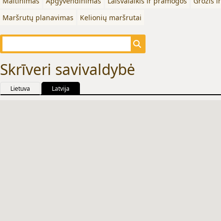
Maitinimas
Apgyvendinimas
Laisvalaikis ir pramogos
Grožis i
Maršrutų planavimas
Kelionių maršrutai
Skrīveri savivaldybė
Lietuva
Latvija