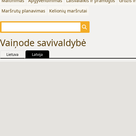
Maitinimas
Apgyvendinimas
Laisvalaikis ir pramogos
Grožis i
Maršrutų planavimas
Kelionių maršrutai
Vaiņode savivaldybė
Lietuva
Latvija