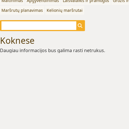
Maitinimas
Apgyvendinimas
Laisvalaikis ir pramogos
Grožis i
Maršrutų planavimas
Kelionių maršrutai
Koknese
Daugiau informacijos bus galima rasti netrukus.