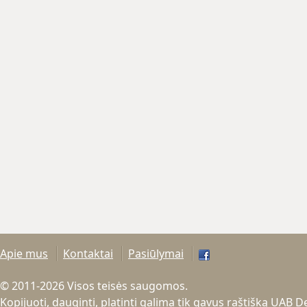
Apie mus
Kontaktai
Pasiūlymai
© 2011-2026 Visos teisės saugomos.
Kopijuoti, dauginti, platinti galima tik gavus raštišką UAB 