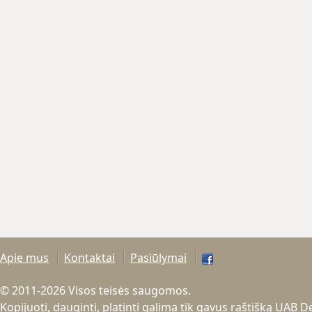
Apie mus
Kontaktai
Pasiūlymai
© 2011-2026 Visos teisės saugomos.
Kopijuoti, dauginti, platinti galima tik gavus raštišką UAB 