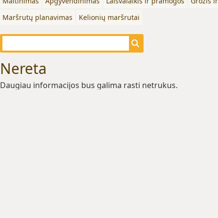
Maitinimas
Apgyvendinimas
Laisvalaikis ir pramogos
Grožis i
Maršrutų planavimas
Kelionių maršrutai
Nereta
Daugiau informacijos bus galima rasti netrukus.