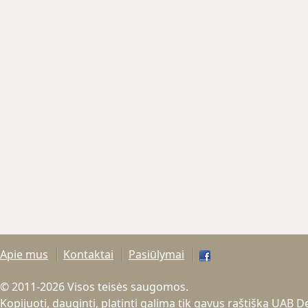
Apie mus
Kontaktai
Pasiūlymai
© 2011-2026 Visos teisės saugomos.
Kopijuoti, dauginti, platinti galima tik gavus raštišką UAB 