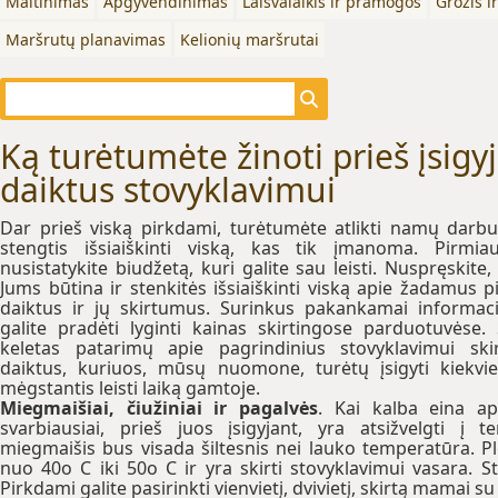
Maitinimas
Apgyvendinimas
Laisvalaikis ir pramogos
Grožis i
Maršrutų planavimas
Kelionių maršrutai
Ką turėtumėte žinoti prieš įsigy
daiktus stovyklavimui
Dar prieš viską pirkdami, turėtumėte atlikti namų darbu
stengtis išsiaiškinti viską, kas tik įmanoma. Pirmiau
nusistatykite biudžetą, kuri galite sau leisti. Nuspręskite,
Jums būtina ir stenkitės išsiaiškinti viską apie žadamus pi
daiktus ir jų skirtumus. Surinkus pakankamai informaci
galite pradėti lyginti kainas skirtingose parduotuvėse. 
keletas patarimų apie pagrindinius stovyklavimui ski
daiktus, kuriuos, mūsų nuomone, turėtų įsigyti kiekvi
mėgstantis leisti laiką gamtoje.
Miegmaišiai, čiužiniai ir pagalvės
. Kai kalba eina ap
svarbiausiai, prieš juos įsigyjant, yra atsižvelgti į
miegmaišis bus visada šiltesnis nei lauko temperatūra. Pl
nuo 40o C iki 50o C ir yra skirti stovyklavimui vasara. S
Pirkdami galite pasirinkti vienvietį, dvivietį, skirtą mamai su