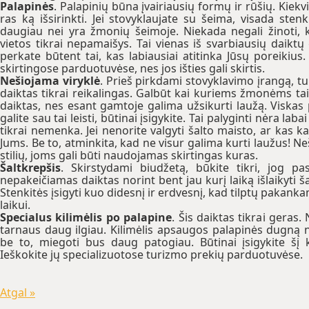
Palapinės
. Palapinių būna įvairiausių formų ir rūšių. Kiekv
ras ką išsirinkti. Jei stovyklaujate su šeima, visada stenk
daugiau nei yra žmonių šeimoje. Niekada negali žinoti, ko
vietos tikrai nepamaišys. Tai vienas iš svarbiausių daiktų 
perkate būtent tai, kas labiausiai atitinka Jūsų poreikius.
skirtingose parduotuvėse, nes jos išties gali skirtis.
Nešiojama viryklė
. Prieš pirkdami stovyklavimo įrangą, tur
daiktas tikrai reikalingas. Galbūt kai kuriems žmonėms tai 
daiktas, nes esant gamtoje galima užsikurti laužą. Viskas 
galite sau tai leisti, būtinai įsigykite. Tai palyginti nėra 
tikrai nemenka. Jei nenorite valgyti šalto maisto, ar kas kar
Jums. Be to, atminkita, kad ne visur galima kurti laužus! Ne
stilių, joms gali būti naudojamas skirtingas kuras.
Šaltkrepšis
. Skirstydami biudžetą, būkite tikri, jog pasi
nepakeičiamas daiktas norint bent jau kurį laiką išlaikyti š
Stenkitės įsigyti kuo didesnį ir erdvesnį, kad tilptų pakan
laikui.
Specialus kilimėlis po palapine
. Šis daiktas tikrai geras.
tarnaus daug ilgiau. Kilimėlis apsaugos palapinės dugną
be to, miegoti bus daug patogiau. Būtinai įsigykite šį kil
Ieškokite jų specializuotose turizmo prekių parduotuvėse.
Atgal »