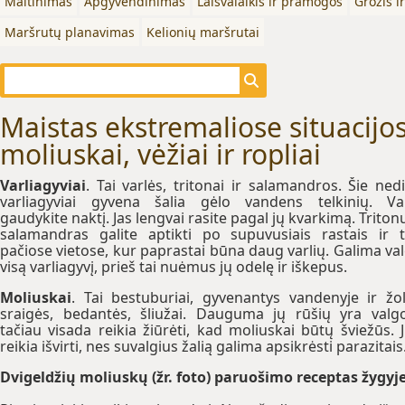
Maitinimas
Apgyvendinimas
Laisvalaikis ir pramogos
Grožis i
Maršrutų planavimas
Kelionių maršrutai
Maistas ekstremaliose situacijose
moliuskai, vėžiai ir ropliai
Varliagyviai
. Tai varlės, tritonai ir salamandros. Šie nedi
varliagyviai gyvena šalia gėlo vandens telkinių. Va
gaudykite naktį. Jas lengvai rasite pagal jų kvarkimą. Tritonu
salamandras galite aptikti po supuvusiais rastais ir 
pačiose vietose, kur paprastai būna daug varlių. Galima val
visą varliagyvį, prieš tai nuėmus jų odelę ir iškepus.
Moliuskai
. Tai bestuburiai, gyvenantys vandenyje ir žol
sraigės, bedantės, šliužai. Dauguma jų rūšių yra valg
tačiau visada reikia žiūrėti, kad moliuskai būtų šviežūs. 
reikia išvirti, nes suvalgius žalią galima apsikrėsti parazitais
Dvigeldžių moliuskų (žr. foto) paruošimo receptas žygyj