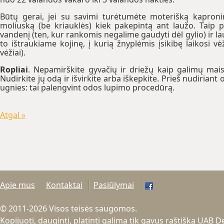
Būtų gerai, jei su savimi turėtumėte moterišką kaproninę
moliuską (be kriauklės) kiek pakepintą ant laužo. Taip p
vandenį (ten, kur rankomis negalime gaudyti dėl gylio) ir
to ištraukiame kojinę, į kurią žnyplėmis įsikibę laikosi vėž
vėžiai).
Ropliai
. Nepamirškite gyvačių ir driežų kaip galimų maisto
Nudirkite jų odą ir išvirkite arba iškepkite. Prieš nudiriant o
ugnies: tai palengvint odos lupimo procedūrą.
Atgal »
Apie mus
Kontaktai
Pasiūlymai
© 2011-2026 Visos teisės saugomos.
Kopijuoti, dauginti, platinti galima tik gavus raštišką UAB 