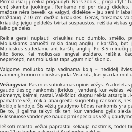
Pirmiausiai jų reikia prigaudyti. Nors žodis ,, prigaudyti“ t
cm) skamba juokingai. Renkame nei per daug dideles, 
mažose nėra beveik ką valgyti, didelėse – jau seni ir laba
maždaug 7-10 cm dydžio kriaukles. Geras, tinkamas val
kriauklę: jeigu geldelės tvirtai suspaustos, reiškia viskas g
laiko geldeles.
Reikia gerai nuplauti kriaukles nuo dumblo, smėlio, pu
Moliuskams paruošti reikia daug anglių ir karščio, bet 
Moliuskus sudedame ant karštų anglių. Po 3-5 minučių 
kito šono. Kai moliuskas lengvai atsidaro, reiškia, ka
neperkepti, nes moliuskas taps ,,guminio“ skonio.
Valgome moliusko taip vadinamą koją – nedidelį švies
raumenį, kuriuo moliuskas juda. Visa kita, kas yra dar mol
Vėžiagyviai
. Pas mus sutinkamas upinis vėžys. Yra keleta
gaudo tiesiog rankomis: įbridus į vandenį, kur veisiasi v
akmenys, kelmai, rąstai. Vaikščioti dugnu reikia atsargiai, k
pamatote vėžį, reikia labai greitai sugriebti jį rankomis, nes j
kokioje landoje. Šis vėžių gaudymo būdas rankomis yra pat
Be to, jį galima taikyti tik ten, kur vandens gylis siek
Gilesniuose vandenyse naudojami specialūs vėžių gaudymo 
Ieškoti maisto vėžiai paprastai keliauja naktimis, todėl 
nuo 22 valandos vakaro iki 3 valandos nakties.