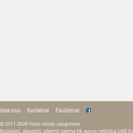
Apie mus
Kontaktai
Pasiūlymai
© 2011-2026 Visos teisės saugomos.
Kopijuoti, dauginti, platinti galima tik gavus raštišką UAB 