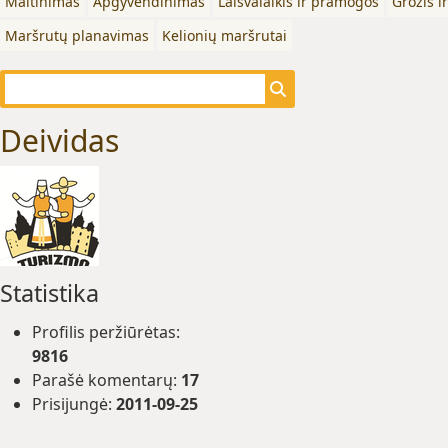
Maitinimas
Apgyvendinimas
Laisvalaikis ir pramogos
Grožis i
Maršrutų planavimas
Kelionių maršrutai
Deividas
Statistika
Profilis peržiūrėtas:
9816
Parašė komentarų:
17
Prisijungė:
2011-09-25