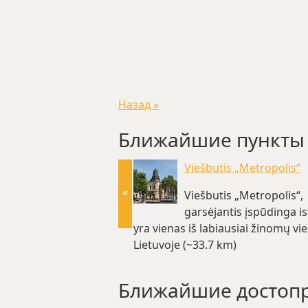
Назад »
Ближайшие пункты
Viešbutis „Metropolis“
«
Viešbutis „Metropolis“,
garsėjantis įspūdinga ist
yra vienas iš labiausiai žinomų vi
Lietuvoje (~33.7 km)
Ближайшие достоп