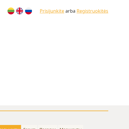
Prisijunkite
arba
Registruokitės