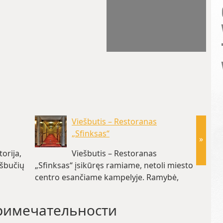
Viešbutis – Restoranas
„Sfinksas“
»
orija,
Viešbutis – Restoranas
ešbučių
„Sfinksas“ įsikūręs ramiame, netoli miesto
naujos
centro esančiame kampelyje. Ramybė,
aukštas aptarnavimo lygis, jaukumas –…
(~34.1 km)
римечательности