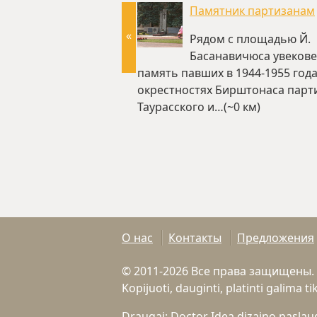
Памятник партизанам
«
Рядом с площадью Й.
Басанавичюса увеков
память павших в 1944-1955 года
окрестностях Бирштонаса парт
Таурасского и…(~0 км)
О нас
Контакты
Предложения
© 2011-2026 Все права защищены.
Kopijuoti, dauginti, platinti galima 
Draugai:
Doctor Idea dizaino pasla