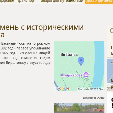
здоровье
Транспорт
Товары для путешествий
Достопримеча
мень с историческими
сa
 Басанавичюса на огромном
382 год - первое упоминание
 1846 год - исцеление людей
 этот год считается годом
ние Бирштонасу статуса города
Бирштонас, Литва