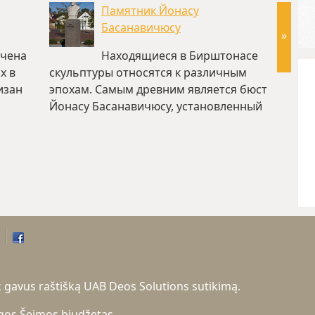
Памятник Йонасу
Басанавичюсу
»
ечена
Находящиеся в Бирштонасе
х в
скульптуры относятся к различным
появил
изан
эпохам. Самым древним является бюст
Биршто
Йонасу Басанавичюсу, установленный
стран 
в…(~0 км)
tik gavus raštišką UAB Deos Solutions sutikimą.
ugos
Šeimos biudžetas