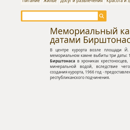
Питание
Жилье
Досуг и развлечения
Красота и 
Мемориальный ка
датами Бирштона
В центре курорта возле площади Й.
мемориальном камне выбиты три даты: 1
Бирштонас
а
в хрониках крестоносцев,
минеральной водой, вследствие чего
создания курорта, 1966 год - предоставле
республиканского подчинения.