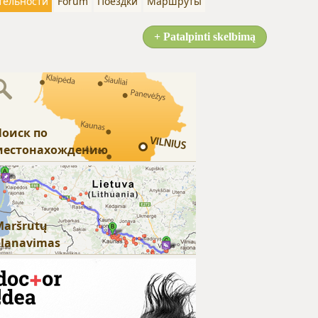
тельности
Forum
Поездки
Маршруты
+ Patalpinti skelbimą
Поиск по
местонахождению
Maršrutų
planavimas