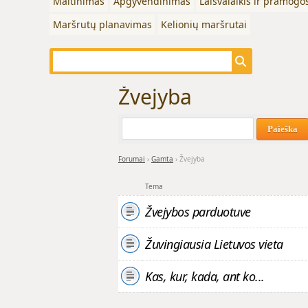
Maitinimas
Apgyvendinimas
Laisvalaikis ir pramogo
Maršrutų planavimas
Kelionių maršrutai
Žvejyba
Paieška
Forumai
›
Gamta
›
Žvejyba
Tema
Žvejybos parduotuve
Žuvingiausia Lietuvos vieta
Kas, kur, kada, ant ko...