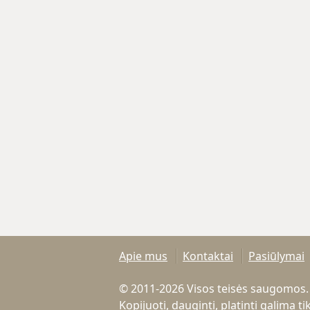
Apie mus
Kontaktai
Pasiūlymai
© 2011-2026 Visos teisės saugomos.
Kopijuoti, dauginti, platinti galima 