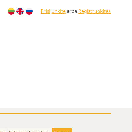
Prisijunkite
arba
Registruokitės