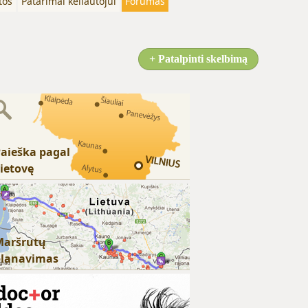
tos
Patarimai keliautojui
Forumas
+ Patalpinti skelbimą
aieška pagal
ietovę
Maršrutų
planavimas