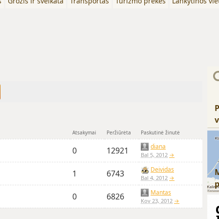
s
Grožis ir sveikata
Transportas
Turizmo prekės
Lankytinos vie
P
v
Atsakymai
Peržiūrėta
Paskutinė žinutė
diana
0
12921
Bal 5, 2012
→
Deividas
1
6743
Bal 4, 2012
→
Mantas
0
6826
Kov 23, 2012
→