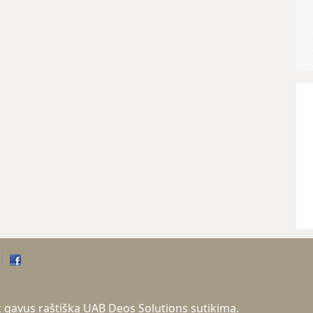
tik gavus raštišką UAB Deos Solutions sutikimą.