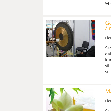
ve
Go
/ 
Lie
Sen
dai
kur
vib
su
Ma
Lie
Sav