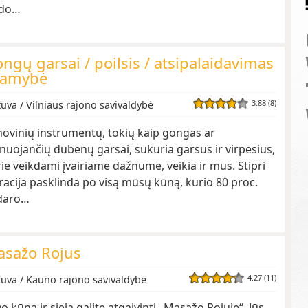
ido…
ngų garsai / poilsis / atsipalaidavimas
ramybė
3.88 (8)
tuva / Vilniaus rajono savivaldybė
ovinių instrumentų, tokių kaip gongas ar
nuojančių dubenų garsai, sukuria garsus ir virpesius,
ie veikdami įvairiame dažnume, veikia ir mus. Stipri
racija pasklinda po visą mūsų kūną, kurio 80 proc.
daro…
sažo Rojus
4.27 (11)
tuva / Kauno rajono savivaldybė
o kūną ir sielą galite atgaivinti „Masažo Rojuje“. Jūs