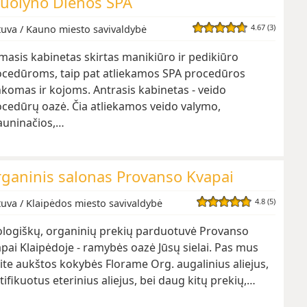
uolyno Dienos SPA
4.67 (3)
tuva / Kauno miesto savivaldybė
masis kabinetas skirtas manikiūro ir pedikiūro
ocedūroms, taip pat atliekamos SPA procedūros
komas ir kojoms. Antrasis kabinetas - veido
cedūrų oazė. Čia atliekamos veido valymo,
auninačios,…
ganinis salonas Provanso Kvapai
4.8 (5)
tuva / Klaipėdos miesto savivaldybė
ologiškų, organinių prekių parduotuvė Provanso
pai Klaipėdoje - ramybės oazė Jūsų sielai. Pas mus
ite aukštos kokybės Florame Org. augalinius aliejus,
tifikuotus eterinius aliejus, bei daug kitų prekių,…