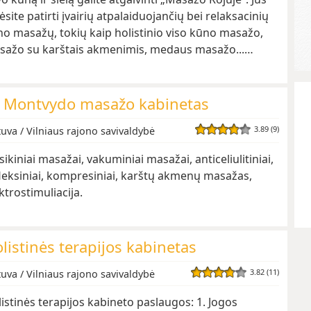
ėsite patirti įvairių atpalaiduojančių bei relaksacinių
o masažų, tokių kaip holistinio viso kūno masažo,
sažo su karštais akmenimis, medaus masažo...…
 Montvydo masažo kabinetas
3.89 (9)
tuva / Vilniaus rajono savivaldybė
sikiniai masažai, vakuminiai masažai, anticeliulitiniai,
leksiniai, kompresiniai, karštų akmenų masažas,
ktrostimuliacija.
listinės terapijos kabinetas
3.82 (11)
tuva / Vilniaus rajono savivaldybė
istinės terapijos kabineto paslaugos: 1. Jogos