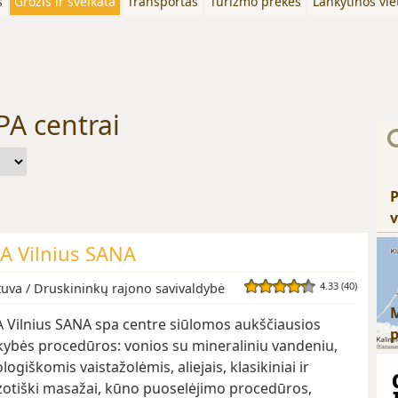
s
Grožis ir sveikata
Transportas
Turizmo prekės
Lankytinos vie
SPA centrai
P
v
A Vilnius SANA
4.33 (40)
tuva / Druskininkų rajono savivaldybė
 Vilnius SANA spa centre siūlomos aukščiausios
ybės procedūros: vonios su mineraliniu vandeniu,
logiškomis vaistažolėmis, aliejais, klasikiniai ir
otiški masažai, kūno puoselėjimo procedūros,