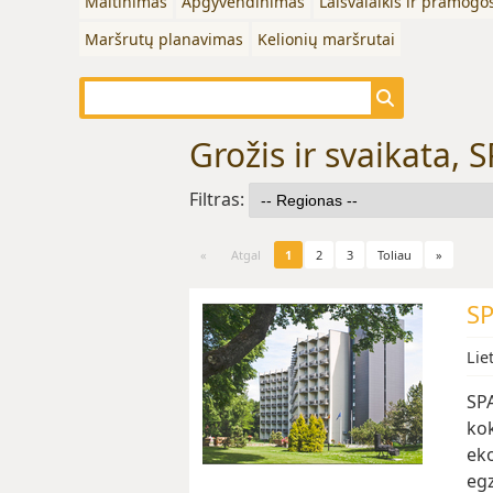
Maitinimas
Apgyvendinimas
Laisvalaikis ir pramogo
Maršrutų planavimas
Kelionių maršrutai
Grožis ir svaikata, 
Filtras:
«
Atgal
1
2
3
Toliau
»
SP
Lie
SPA
kok
eko
egz