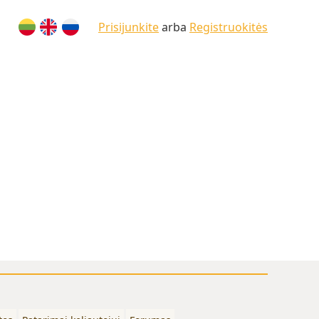
Prisijunkite
arba
Registruokitės