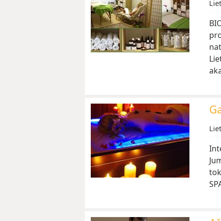
Lie
BI
pro
na
Li
ak
G
Lie
Int
Jum
tok
SPA