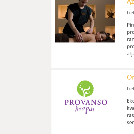
Ąž
Lie
Pir
pr
ran
pro
atj
Or
Lie
Ek
kva
ras
ser