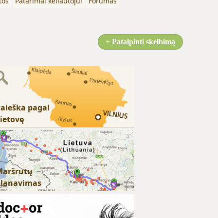
tos
Patarimai keliautojui
Forumas
+ Patalpinti skelbimą
aieška pagal
ietovę
Maršrutų
planavimas