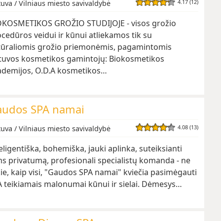
4.17 (12)
tuva / Vilniaus miesto savivaldybė
OKOSMETIKOS GROŽIO STUDIJOJE - visos grožio
cedūros veidui ir kūnui atliekamos tik su
tūraliomis grožio priemonėmis, pagamintomis
etuvos kosmetikos gamintojų: Biokosmetikos
ademijos, O.D.A kosmetikos…
audos SPA namai
4.08 (13)
tuva / Vilniaus miesto savivaldybė
eligentiška, bohemiška, jauki aplinka, suteiksianti
s privatumą, profesionali specialistų komanda - ne
ie, kaip visi, "Gaudos SPA namai" kviečia pasimėgauti
 teikiamais malonumai kūnui ir sielai. Dėmesys…