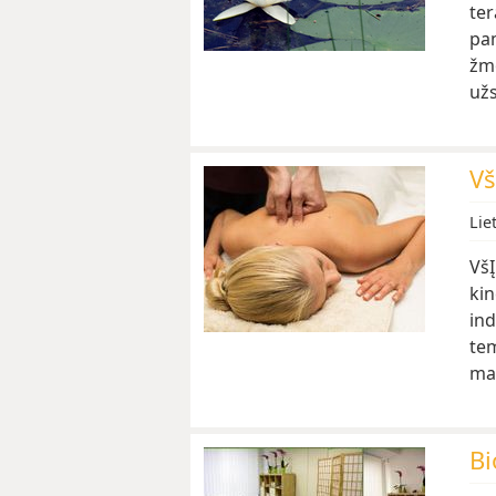
ter
pam
žmo
už
Vš
Lie
VšĮ
kin
ind
tem
ma
Bi