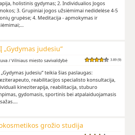
apija, holistinis gydymas; 2. Individualios Jogos
okos; 3. Grupiniai jogos užsiėmimai nedidelėse 4-5
nių grupėse; 4. Meditacija - apmokymas ir
siėmimai;…
Į „Gydymas judesiu“
3.89 (9)
tuva / Vilniaus miesto savivaldybė
 „Gydymas judesiu“ teikia šias paslaugas:
eziterapeuto, reabilitacijos specialisto konsultacija,
ividuali kineziterapija, reabilitacija, stuburo
pimas, gydomasis, sportinis bei atpalaiduojamasis
sažas.…
okosmetikos grožio studija