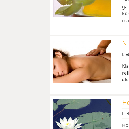
gal
kūn
ma
N.
Lie
Kla
ref
ele
Ho
Lie
Hol