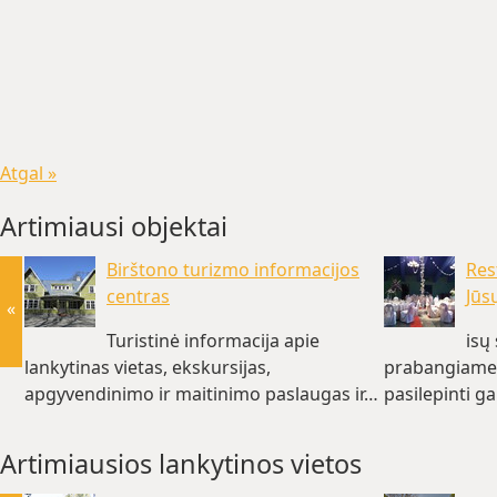
Atgal »
Artimiausi objektai
Birštono turizmo informacijos
Res
centras
Jūs
«
Turistinė informacija apie
isų
lankytinas vietas, ekskursijas,
prabangiame 
apgyvendinimo ir maitinimo paslaugas ir…
pasilepinti g
(~0 km)
Artimiausios lankytinos vietos