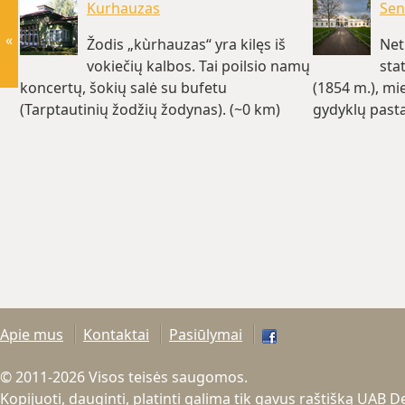
Kurhauzas
Sen
«
Žodis „kùrhauzas“ yra kilęs iš
Net
vokiečių kalbos. Tai poilsio namų
sta
koncertų, šokių salė su bufetu
(1854 m.), mi
(Tarptautinių žodžių žodynas). (~0 km)
gydyklų pasta
Apie mus
Kontaktai
Pasiūlymai
© 2011-2026 Visos teisės saugomos.
Kopijuoti, dauginti, platinti galima tik gavus raštišką UAB 