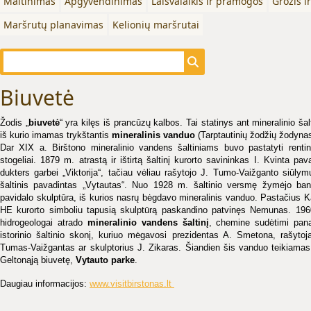
Maitinimas
Apgyvendinimas
Laisvalaikis ir pramogos
Grožis i
Maršrutų planavimas
Kelionių maršrutai
Biuvetė
Žodis „
biuvetė
“ yra kilęs iš prancūzų kalbos. Tai statinys ant mineralinio šalt
iš kurio imamas trykštantis
mineralinis vanduo
(Tarptautinių žodžių žodynas
Dar XIX a. Birštono mineralinio vandens šaltiniams buvo pastatyti rentini
stogeliai. 1879 m. atrastą ir ištirtą šaltinį kurorto savininkas I. Kvinta pav
dukters garbei „Viktorija“, tačiau vėliau rašytojo J. Tumo-Vaižganto siūlym
šaltinis pavadintas „Vytautas“. Nuo 1928 m. šaltinio versmę žymėjo ban
pavidalo skulptūra, iš kurios nasrų bėgdavo mineralinis vanduo. Pastačius 
HE kurorto simboliu tapusią skulptūrą paskandino patvinęs Nemunas. 19
hidrogeologai atrado
mineralinio vandens šaltinį
, chemine sudėtimi pan
istorinio šaltinio skonį, kuriuo mėgavosi prezidentas A. Smetona, rašytoj
Tumas-Vaižgantas ar skulptorius J. Zikaras. Šiandien šis vanduo teikiamas 
Geltonąją biuvetę,
Vytauto parke
.
Daugiau informacijos:
www.visitbirstonas.lt