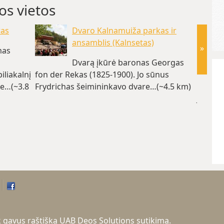
os vietos
ras
Dvaro Kalnamuiža parkas ir
ansamblis (Kalnsetas)
»
mas
Dvarą įkūrė baronas Georgas
iliakalnį
fon der Rekas (1825-1900). Jo sūnus
Saldaus
se…(~3.8
Frydrichas šeimininkavo dvare…(~4.5 km)
pradži
Janis…
tik gavus raštišką UAB Deos Solutions sutikimą.