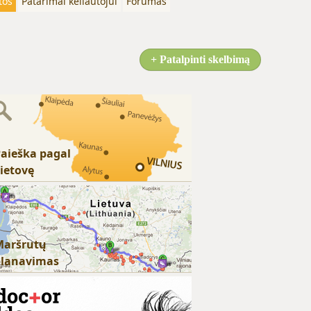
tos
Patarimai keliautojui
Forumas
+ Patalpinti skelbimą
aieška pagal
ietovę
Maršrutų
planavimas