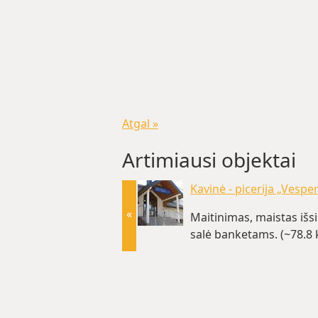
Atgal »
Artimiausi objektai
Kavinė - picerija „Vespe
«
Maitinimas, maistas išs
salė banketams. (~78.8