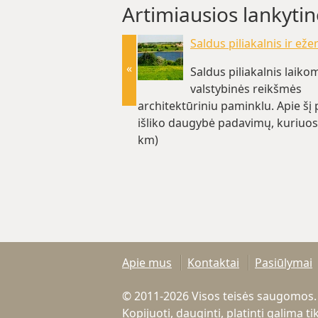
Artimiausios lankytin
Saldus piliakalnis ir eže
«
Saldus piliakalnis laiko
valstybinės reikšmės
architektūriniu paminklu. Apie šį p
išliko daugybė padavimų, kuriuo
km)
Apie mus
Kontaktai
Pasiūlymai
© 2011-2026 Visos teisės saugomos.
Kopijuoti, dauginti, platinti galima 