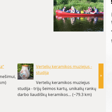
ra“
Vertelių keramikos muziejus -
studija
»
inešimui,
 km)
Vertelių keramikos muziejus
studija - trijų šeimos kartų, unikalių rankų
darbo liaudiškų keramikos… (~79.3 km)