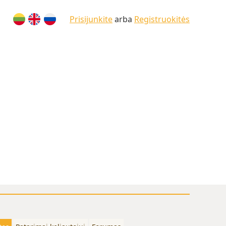
Prisijunkite
arba
Registruokitės