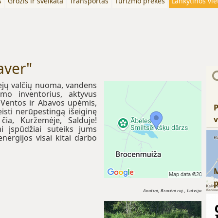
s
Grožis ir sveikata
Transportas
Turizmo prekės
Lankytinos vie
aver"
ejų valčių nuoma, vandens
zmo inventorius, aktyvus
s Ventos ir Abavos upėmis,
P
eisti nerūpestingą išeiginę
v
čia, Kuržemėje, Salduje!
i įspūdžiai suteiks jums
nergijos visai kitai darbo
Avotiņi, Brocēni raj., Latvija