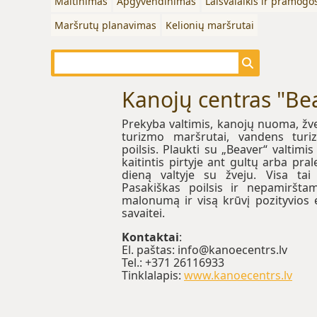
Maitinimas
Apgyvendinimas
Laisvalaikis ir pramogo
Maršrutų planavimas
Kelionių maršrutai
Kanojų centras "Be
Prekyba valtimis, kanojų nuoma, žv
turizmo maršrutai, vandens turi
poilsis. Plaukti su „Beaver“ valtimi
kaitintis pirtyje ant gultų arba pral
dieną valtyje su žveju. Visa tai 
Pasakiškas poilsis ir nepamirštam
malonumą ir visą krūvį pozityvios e
savaitei.
Kontaktai
:
El. paštas: info@kanoecentrs.lv
Tel.: +371 26116933
Tinklalapis:
www.kanoecentrs.lv