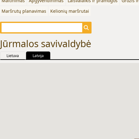
Maitinimas
Apgyvendinimas
Laisvalaikis ir pramogos
Grožis i
Maršrutų planavimas
Kelionių maršrutai
Jūrmalos savivaldybė
Lietuva
Latvija