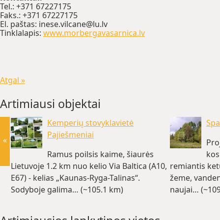
Tel.: +371 67227175
Faks.: +371 67227175
El. paštas: inese.vilcane@lu.lv
Tinklalapis:
www.morbergavasarnica.lv
Atgal »
Artimiausi objektai
Kemperių stovyklavietė
Spa
Pajiešmeniai
«
Pro
Ramus poilsis kaime, šiaurės
kos
Lietuvoje 1.2 km nuo kelio Via Baltica (A10,
remiantis ket
E67) - kelias „Kaunas-Ryga-Talinas“.
žeme, vanden
Sodyboje galima… (~105.1 km)
naujai… (~10