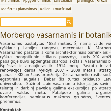
Maitinimas
Apgyvendinimas
Laisvalaikis ir pramogos
Grožis i
Maršrutų planavimas
Kelionių maršrutai
Morbergo vasarnamis ir botani
Vasarnamis pastatytas 1883 metais. Šį namą valdė vi
ryškiausių Latvijos rangovų, mecenatas K. Morberg
Vasarnamio pastatai laikomi architektūriniais paminklais -
ryškus neogotikinio stiliaus pavyzdys, kuris XIX amž
pabaigoje buvo apdengtas skardos lakštais. Vasarnamis 
išplėstas ir atnaujintas iki 1914 metų. Pastatų ir vi
renovacijos darbai vykdyti 2007 – 2008 metais, atstat
planas ir XIX amžiaus oranžerija. Greta namelio rasite sod
egzotiniais augalais. Dabar šis turtas priklauso Latv
universitetui. Sužinoti apie vasarnamio istoriją, jos savin
talentą ir darbinį paveldą galima ekskursijos po atstat
dvaro valdas metu. Patalpose galima organizu
konferencijas, seminarus mažoms grupėms, šventes
priėmimus.
Kontaktai: