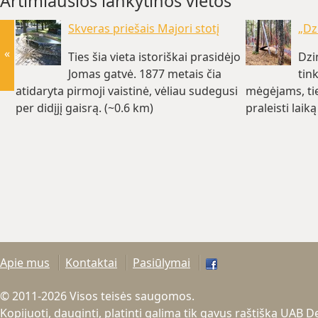
Artimiausios lankytinos vietos
Skveras priešais Majori stotį
„Dz
«
Ties šia vieta istoriškai prasidėjo
Dzi
Jomas gatvė. 1877 metais čia
tin
atidaryta pirmoji vaistinė, vėliau sudegusi
mėgėjams, tie
per didįjį gaisrą. (~0.6 km)
praleisti lai
Apie mus
Kontaktai
Pasiūlymai
© 2011-2026 Visos teisės saugomos.
Kopijuoti, dauginti, platinti galima tik gavus raštišką UAB 