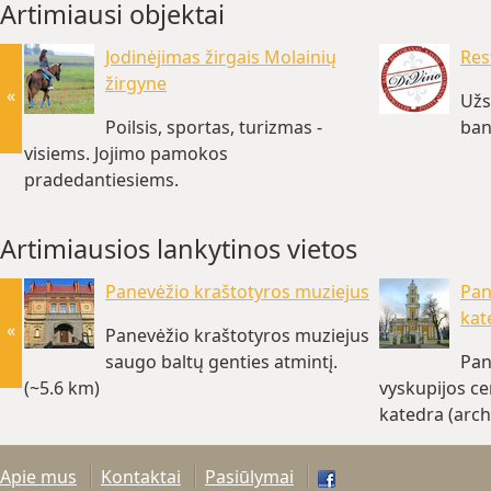
Artimiausi objektai
Jodinėjimas žirgais Molainių
Res
žirgyne
«
Užs
Poilsis, sportas, turizmas -
ban
visiems. Jojimo pamokos
pradedantiesiems.
www.molainiuzirgynas.lt (~4 km)
Artimiausios lankytinos vietos
Panevėžio kraštotyros muziejus
Pan
kat
«
Panevėžio kraštotyros muziejus
saugo baltų genties atmintį.
Pan
(~5.6 km)
vyskupijos ce
katedra (arch
Apie mus
Kontaktai
Pasiūlymai