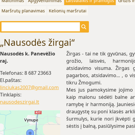
Maitinimas
Apgyvendinimas
Laisvalaikis ir pramogos
Grožis i
Maršrutų planavimas
Kelionių maršrutai
„Nausodės žirgai“
Nausodės k. Panevėžio
Žirgas - tai ne tik gyvūnas, gy
raj.
grožio, laisvės, harmonij
atsidavimo visuma. Žirgas 
Telefonas: 8 687 23663
pagarbos, atsidavimo... , o v
El.paštas:
tikru Žmogumi.
linciukas2007@gmail.com
Mes jus pamokysime jojimo p
Tinklapis:
kaip malonu sėdėti balne ant
nausodeszirgai.lt
ramybę ir harmoniją. Jaunies
draugystę su poni klasės arkl
šurmulys, kurie nori įkvėpti 
sėstis į balną, pasiūlysime pas