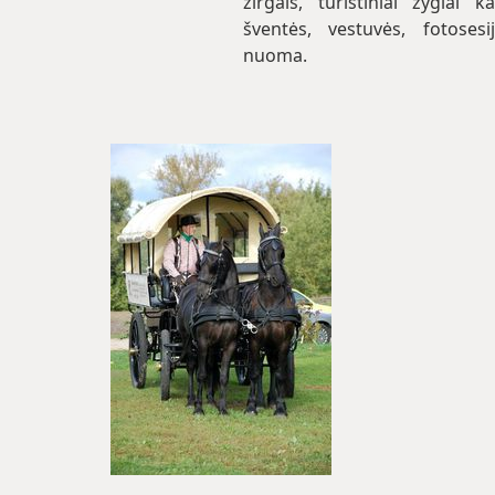
žirgais, turistiniai žygiai k
šventės, vestuvės, fotoses
nuoma.