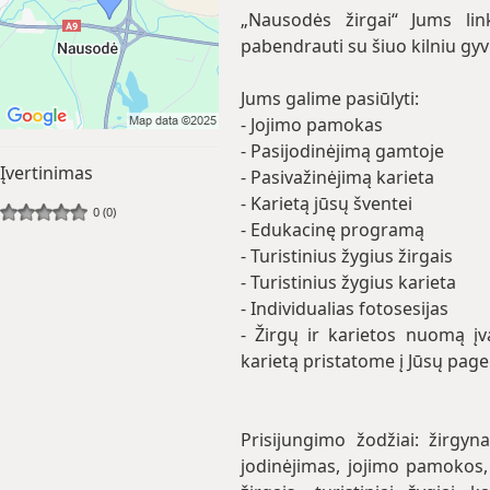
„Nausodės žirgai“ Jums li
pabendrauti su šiuo kilniu gy
Jums galime pasiūlyti:
- Jojimo pamokas
- Pasijodinėjimą gamtoje
Įvertinimas
- Pasivažinėjimą karieta
- Karietą jūsų šventei
0 (0)
- Edukacinę programą
- Turistinius žygius žirgais
- Turistinius žygius karieta
- Individualias fotosesijas
- Žirgų ir karietos nuomą įv
karietą pristatome į Jūsų page
Prisijungimo žodžiai: žirgyna
jodinėjimas, jojimo pamokos, ži