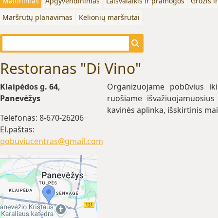
Maitinimas
Apgyvendinimas
Laisvalaikis ir pramogos
Grožis i
Maršrutų planavimas
Kelionių maršrutai
Restoranas "Di Vino"
Klaipėdos g. 64,
Organizuojame pobūvius iki
Panevėžys
ruošiame išvažiuojamuosius 
kavinės aplinka, išskirtinis mai
Telefonas: 8-670-26206
El.paštas:
pobuviucentras@gmail.com