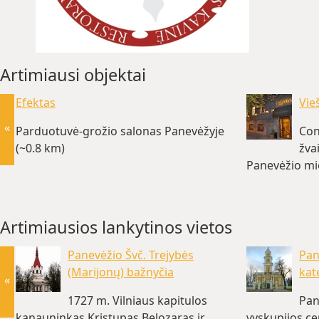
Artimiausi objektai
Efektas
Vie
«
Parduotuvė-grožio salonas Panevėžyje
Con
(~0.8 km)
žva
Panevėžio mie
Artimiausios lankytinos vietos
Panevėžio Švč. Trejybės
Pan
(Marijonų) bažnyčia
kat
«
1727 m. Vilniaus kapitulos
Pan
kanauninkas Kristupas Belozaras ir
vyskupijos ce