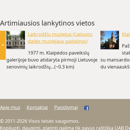
Artimiausios lankytinos vietos
Laikrodžių muziejus (Lietuvos
Kla
dailės muziejaus padalinys)
«
Paš
1977 m. Klaipėdos paveikslų
stat
galerijoje buvo atidaryta pirmoji Lietuvoje
su mansardomi
senovinių laikrodžių…(~0.3 km)
du vienaaukšč
Apie mus
Kontaktai
Pasiūlymai
© 2011-2026 Visos teisės saugomos.
Kopijuoti, dauginti, platinti galima tik gavus raštišką UAB 