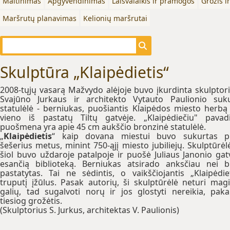
Maitinimas
Apgyvendinimas
Laisvalaikis ir pramogos
Grožis i
Maršrutų planavimas
Kelionių maršrutai
Skulptūra „Klaipėdietis“
2008-tųjų vasarą Mažvydo alėjoje buvo įkurdinta skulptor
Svajūno Jurkaus ir architekto Vytauto Paulionio suk
statulėlė - berniukas, puošiantis Klaipėdos miesto herbą
vieno iš pastatų Tiltų gatvėje.
„
Klaipėdiečiu" pavad
puošmena yra apie 45 cm aukščio bronzinė statulėlė.
„
Klaipėdietis
“ kaip dovana miestui buvo sukurtas pr
šešerius metus, minint 750-ąjį miesto jubiliejų. Skulptūrėlė
šiol buvo uždaroje patalpoje ir puošė Juliaus Janonio gat
esančią biblioteką. Berniukas atsirado anksčiau nei 
pastatytas. Tai ne sėdintis, o vaikščiojantis „Klaipėdiet
truputį įžūlus. Pasak autorių, ši skulptūrėlė neturi mag
galių, tad sugalvoti norų ir jos glostyti nereikia, pak
tiesiog grožėtis.
(Skulptorius S. Jurkus, architektas V. Paulionis)