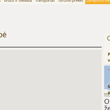
s
Grožis ir sveikata
Transportas
Turizmo prekės
Lankytinos vie
bė
P
v
O
ž