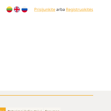
Prisijunkite
arba
Registruokitės