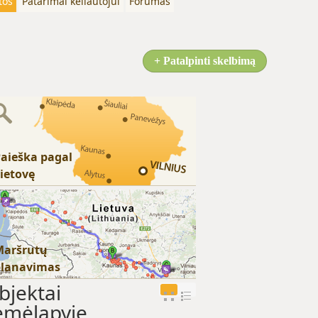
tos
Patarimai keliautojui
Forumas
+ Patalpinti skelbimą
aieška pagal
ietovę
Maršrutų
planavimas
bjektai
emėlapyje