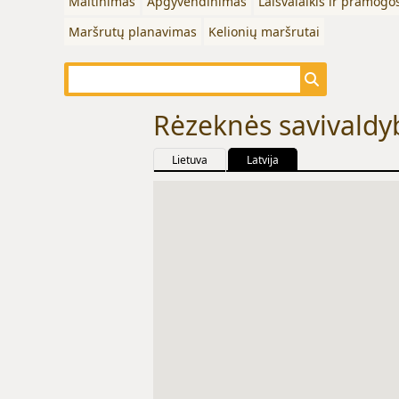
Maitinimas
Apgyvendinimas
Laisvalaikis ir pramogo
Maršrutų planavimas
Kelionių maršrutai
Rėzeknės savivaldy
Lietuva
Latvija