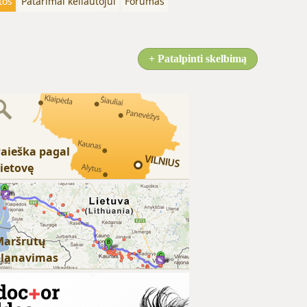
tos
Patarimai keliautojui
Forumas
+ Patalpinti skelbimą
aieška pagal
ietovę
Maršrutų
planavimas