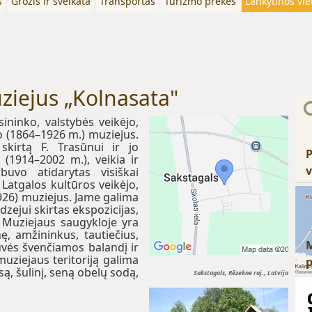
s
Grožis ir sveikata
Transportas
Turizmo prekės
Lankytinos vie
ziejus „Kolnasata"
ininko, valstybės veikėjo,
o (1864–1926 m.) muziejus.
 skirtą F. Trasūnui ir jo
P
i (1914–2002 m.), veikia ir
v
uvo atidarytas visiškai
 Latgalos kultūros veikėjo,
926) muziejus. Jame galima
ydzejui skirtas ekspozicijas,
. Muziejaus saugykloje yra
ę, amžininkus, tautiečius,
uvės švenčiamos balandį ir
muziejaus teritoriją galima
są, šulinį, seną obelų sodą,
Sakstagals, Rēzekne raj., Latvija