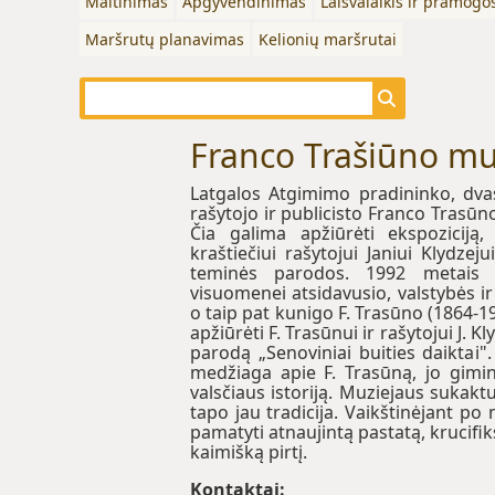
Maitinimas
Apgyvendinimas
Laisvalaikis ir pramogo
Maršrutų planavimas
Kelionių maršrutai
Franco Trašiūno mu
Latgalos Atgimimo pradininko, dvas
rašytojo ir publicisto Franco Trasūn
Čia galima apžiūrėti ekspoziciją,
kraštiečiui rašytojui Janiui Klydzeju
teminės parodos. 1992 metais b
visuomenei atsidavusio, valstybės ir
o taip pat kunigo F. Trasūno (1864-1
apžiūrėti F. Trasūnui ir rašytojui J. Kl
parodą „Senoviniai buities daiktai"
medžiaga apie F. Trasūną, jo gimin
valsčiaus istoriją. Muziejaus sukakt
tapo jau tradicija. Vaikštinėjant po 
pamatyti atnaujintą pastatą, krucifik
kaimišką pirtį.
Kontaktai: