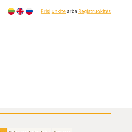
Prisijunkite
arba
Registruokitės