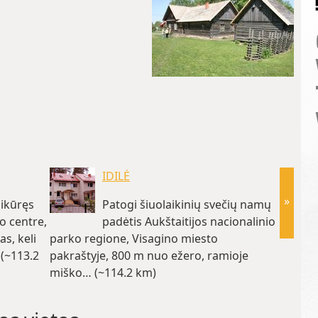
IDILĖ
»
sikūręs
Patogi šiuolaikinių svečių namų
o centre,
padėtis Aukštaitijos nacionalinio
as, keli
parko regione, Visagino miesto
ežero. 
(~113.2
pakraštyje, 800 m nuo ežero, ramioje
kaime, 
miško… (~114.2 km)
km,… (