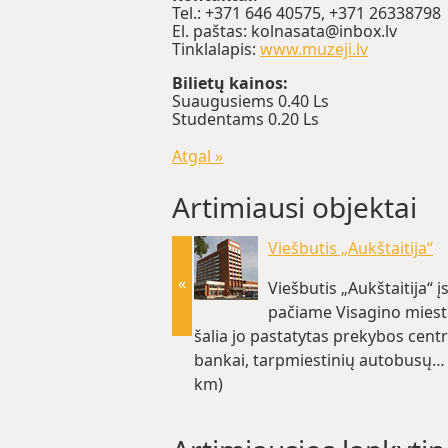
Tel.: +371 646 40575, +371 26338798
El. paštas: kolnasata@inbox.lv
Tinklalapis:
www.muzeji.lv
Bilietų kainos:
Suaugusiems 0.40 Ls
Studentams 0.20 Ls
Atgal »
Artimiausi objektai
Viešbutis „Aukštaitija“
«
Viešbutis „Aukštaitija“ į
pačiame Visagino miest
šalia jo pastatytas prekybos centr
bankai, tarpmiestinių autobusų… 
km)