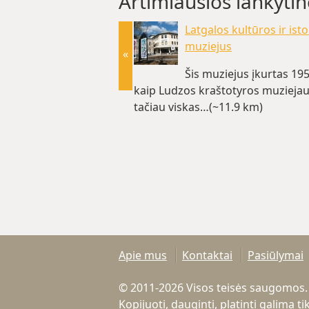
Artimiausios lankytin
Latgalos kultūros ir isto
muziejus
«
Šis muziejus įkurtas 19
kaip Ludzos kraštotyros muziejaus 
tačiau viskas…(~11.9 km)
Apie mus
Kontaktai
Pasiūlymai
© 2011-2026 Visos teisės saugomos.
Kopijuoti, dauginti, platinti galima 