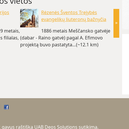
os vietos
rijos
Rėzenės Šventos Trejybės
evangelikų liuteronų bažnyčia
»
59 metais,
1886 metais Meščansko gatvėje
filialas,
(dabar - Raino gatvė) pagal A. Efimovo
metrų, 
projektą buvo pastatyta…(~12.1 km)
metais
tik gavus raštišką UAB Deos Solutions sutikimą.