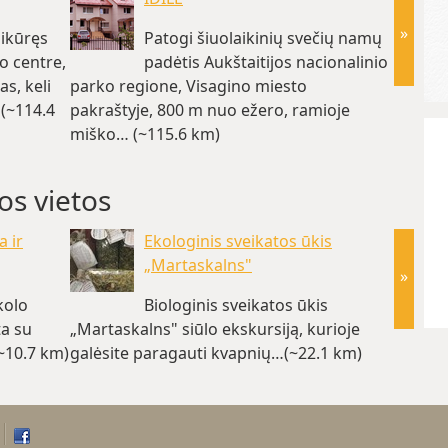
»
sikūręs
Patogi šiuolaikinių svečių namų
o centre,
padėtis Aukštaitijos nacionalinio
as, keli
parko regione, Visagino miesto
ežero. 
(~114.4
pakraštyje, 800 m nuo ežero, ramioje
kaime, 
miško… (~115.6 km)
km,… (
os vietos
a ir
Ekologinis sveikatos ūkis
„Martaskalns"
»
kolo
Biologinis sveikatos ūkis
ta su
„Martaskalns" siūlo ekskursiją, kurioje
su rau
~10.7 km)
galėsite paragauti kvapnių…(~22.1 km)
dedami 