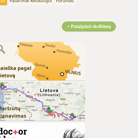
tos
Patarimai keliautojui
Forumas
+ Patalpinti skelbimą
aieška pagal
ietovę
Maršrutų
planavimas