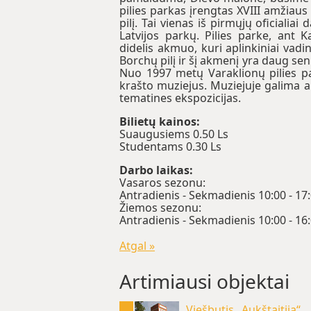
pilies parkas įrengtas XVIII amžiaus 
pilį. Tai vienas iš pirmųjų oficialiai
Latvijos parkų. Pilies parke, ant 
didelis akmuo, kuri aplinkiniai vadi
Borchų pilį ir šį akmenį yra daug se
Nuo 1997 metų Varaklionų pilies pa
krašto muziejus. Muziejuje galima ap
tematines ekspozicijas.
Bilietų kainos:
Suaugusiems 0.50 Ls
Studentams 0.30 Ls
Darbo laikas:
Vasaros sezonu:
Antradienis - Sekmadienis 10:00 - 17
Žiemos sezonu:
Antradienis - Sekmadienis 10:00 - 16
Atgal »
Artimiausi objektai
Viešbutis „Aukštaitija“