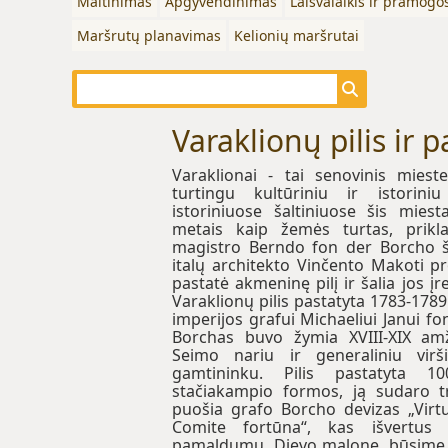
Maitinimas
Apgyvendinimas
Laisvalaikis ir pramogo
Maršrutų planavimas
Kelionių maršrutai
Varaklionų pilis ir 
Varaklionai - tai senovinis mieste
turtingu kultūriniu ir istorin
istoriniuose šaltiniuose šis mie
metais kaip žemės turtas, prikla
magistro Berndo fon der Borcho š
italų architekto Vinčento Makoti p
pastatė akmeninę pilį ir šalia jos įr
Varaklionų pilis pastatyta 1783-17
imperijos grafui Michaeliui Janui fo
Borchas buvo žymia XVIII-XIX am
Seimo nariu ir generaliniu vir
gamtininku. Pilis pastatyta 1
stačiakampio formos, ją sudaro tr
puošia grafo Borcho devizas „Virt
Comite fortūna“, kas išvertus 
pamaldumu, Dievo malone, būsime l