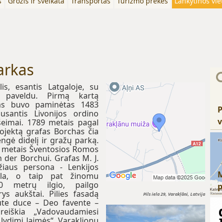
s
Grožis ir sveikata
Transportas
Turizmo prekės
Lankytinos vie
parkas
lis, esantis Latgaloje, su
iu paveldu. Pirmą kartą
stas buvo paminėtas 1483
P
usantis Livonijos ordino
v
eimai. 1789 metais pagal
rojektą grafas Borchas čia
engė didelį ir gražų parką.
89 metais Šventosios Romos
n der Borchui. Grafas M. J.
žiaus persona - Lenkijos
šila, o taip pat žinomu
00 metrų ilgio, pailgo
ys aukštai. Pilies fasadą
Pils iela 29, Varakļāni, Latvija
ute duce – Deo favente –
reiškia „Vadovaudamiesi
ydimi laimės“. Varaklionų