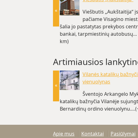
«
Viešbutis „Aukštaitija“ į
pačiame Visagino miest
šalia jo pastatytas prekybos centr
bankai, tarpmiestinių autobusų… 
km)
Artimiausios lankytin
Vilanės katalikų bažnyči
vienuolynas
«
Šventojo Arkangelo My
katalikų bažnyčia Vilanėje sujung
Bernardinų ordino vienuolynu.…(
Apie mus
Kontaktai
Pasiūlymai