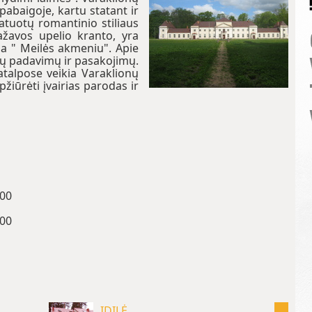
pabaigoje, kartu statant ir
 datuotų romantinio stiliaus
Kažavos upelio kranto, yra
na " Meilės akmeniu". Apie
nų padavimų ir pasakojimų.
talpose veikia Varaklionų
žiūrėti įvairias parodas ir
:00
:00
IDILĖ