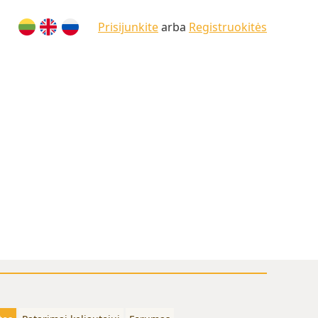
Prisijunkite
arba
Registruokitės