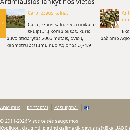
Artimiausios lankytinos vietos
Caro Jėzaus kalnas
Ant
muz
«
Caro Jėzaus kalnas yra unikalus
skulptūrų kompleksas, kuris
Eks
buvo atidarytas 2006 metais, dviejų
pačiame Aglo
kilometrų atstumu nuo Aglonos…(~4.9
km)
Apie mus
Kontaktai
Pasiūlymai
© 2011-2026 Visos teisės saugomos.
Kopijuoti, dauginti, platinti galima tik gavus raštišką UAB 