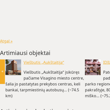
Atgal »
Artimiausi objektai
Viešbutis „Aukštaitija“
IDI
«
Viešbutis „Aukštaitija“ įsikūręs
Pat
pačiame Visagino miesto centre,
pad
šalia jo pastatytas prekybos centras, keli
parko region
bankai, tarpmiestinių autobusų… (~74.5
pakraštyje, 8
km)
miško… (~75.