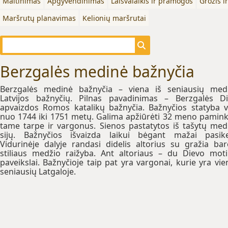
Maitinimas
Apgyvendinimas
Laisvalaikis ir pramogos
Grožis i
Maršrutų planavimas
Kelionių maršrutai
Berzgalės medinė bažnyčia
Berzgalės medinė bažnyčia – viena iš seniausių med
Latvijos bažnyčių. Pilnas pavadinimas – Berzgalės D
apvaizdos Romos katalikų bažnyčia. Bažnyčios statyba 
nuo 1744 iki 1751 metų. Galima apžiūrėti 32 meno pamink
tame tarpe ir vargonus. Sienos pastatytos iš tašytų med
sijų. Bažnyčios išvaizda laikui bėgant mažai pasike
Vidurinėje dalyje randasi didelis altorius su gražia ba
stiliaus medžio raižyba. Ant altoriaus – du Dievo mot
paveikslai. Bažnyčioje taip pat yra vargonai, kurie yra vien
seniausių Latgaloje.