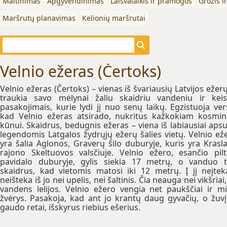
Maitinimas
Apgyvendinimas
Laisvalaikis ir pramogos
Grožis i
Maršrutų planavimas
Kelionių maršrutai
Velnio ežeras (Čertoks)
Velnio ežeras (Čertoks) – vienas iš švariausių Latvijos ežerų,
traukia savo mėlynai žaliu skaidriu vandeniu ir keis
pasakojimais, kurie lydi jį nuo senų laikų. Egzistuoja vers
kad Velnio ežeras atsirado, nukritus kažkokiam kosmi
kūnui. Skaidrus, bedugnis ežeras – viena iš labiausiai aps
legendomis Latgalos žydrųjų ežerų šalies vietų. Velnio ež
yra šalia Aglonos, Graverų šilo duburyje, kuris yra Krasl
rajono Skeltuovos valsčiuje. Velnio ežero, esančio pil
pavidalo duburyje, gylis siekia 17 metrų, o vanduo 
skaidrus, kad vietomis matosi iki 12 metrų. Į jį neįtek
neišteka iš jo nei upelis, nei šaltinis. Čia neauga nei vikšriai,
vandens lelijos. Velnio ežero vengia net paukščiai ir m
žvėrys. Pasakoja, kad ant jo krantų daug gyvačių, o žuvį
gaudo retai, išskyrus riebius ešerius.