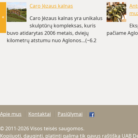
Caro Jėzaus kalnas
Ant
muz
«
Caro Jėzaus kalnas yra unikalus
skulptūrų kompleksas, kuris
Eks
buvo atidarytas 2006 metais, dviejų
pačiame Aglo
kilometrų atstumu nuo Aglonos…(~6.2
km)
Apie mus
Kontaktai
Pasiūlymai
© 2011-2026 Visos teisės saugomos.
Kopijuoti, dauginti, platinti galima tik gavus raštišką UAB 