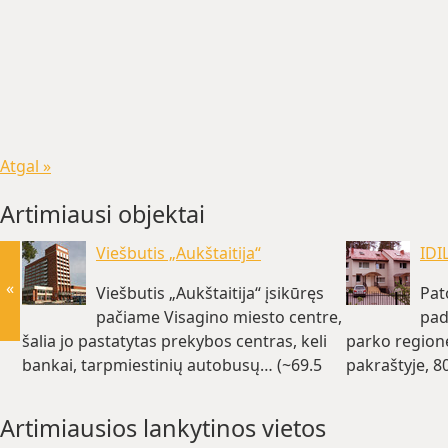
Atgal »
Artimiausi objektai
Viešbutis „Aukštaitija“
IDI
«
Viešbutis „Aukštaitija“ įsikūręs
Pat
pačiame Visagino miesto centre,
pad
šalia jo pastatytas prekybos centras, keli
parko region
bankai, tarpmiestinių autobusų… (~69.5
pakraštyje, 8
km)
miško… (~70.
Artimiausios lankytinos vietos