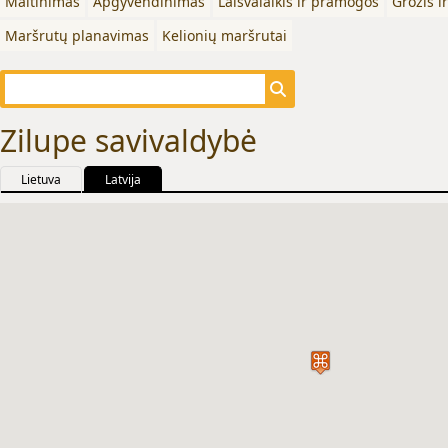
Maitinimas
Apgyvendinimas
Laisvalaikis ir pramogos
Grožis i
Maršrutų planavimas
Kelionių maršrutai
Zilupe savivaldybė
Lietuva
Latvija