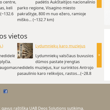
o centre,
padėtis Aukštaitijos nacionalinio
as, keli
parko regione, Visagino miesto
ežero. 
(~132.6
pakraštyje, 800 m nuo ežero, ramioje
kaime, 
miško… (~132.7 km)
km,… (
os vietos
.)
Lydumniekų karo muziejus
»
nedidelė
Lydumniekų valsčiaus buvusios
lyčia.
dūmos pastate įrengtas
 saugomas
nedidelis muziejus, kur surinktos Antrojo
gamtos
pasaulinio karo relikvijos, rastos…(~28.8
vaizdi
km)
tik gavus raštišką UAB Deos Solutions sutikimą.