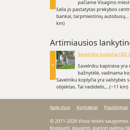
pačiame Visagino miest
šalia jo pastatytas prekybos centr
bankai, tarpmiestinių autobusų… 
km)
Artimiausios lankytin
Savelniku koplyčia (XIX A
«
Savelniku kapinėse yra 
bažnytėlė, vadinama kop
Savelniku koplyčia yra valstybės
objektas. Tai nedidelis,…(~11 km)
Apie mus
Kontaktai
Pasiūlymai
© 2011-2026 Visos teisės saugomos.
Kopijuoti, dauginti, platinti galima 