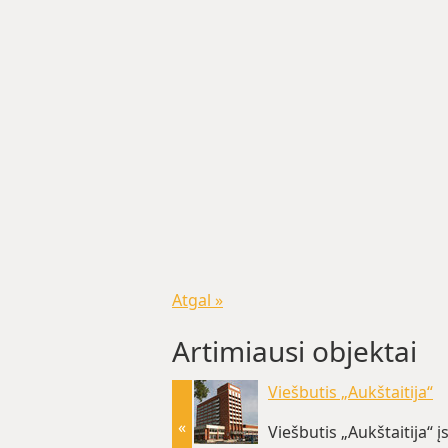
Atgal »
Artimiausi objektai
Viešbutis „Aukštaitija“
«
Viešbutis „Aukštaitija“ į