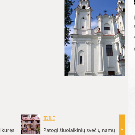
IDILĖ
»
sikūręs
Patogi šiuolaikinių svečių namų