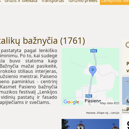
s
Grožis ir sveikata
Transportas
Turizmo prekės
Lankytinos vie
alikų bažnyčia (1761)
pastatyta pagal lenkiško
aiminimu. Po to, kai sudegė
ykla buvo statoma kaip
P
ažnyčia mažai pasikeitė,
v
rokoko stiliaus interjeras,
r užsienio meistrai. Paiseno
meno paminklus - centrinį
ą. Kasmet Pasieno bažnyčia
muzikos festivalį „Lenkijos
vidinių pastatų ir fasado
rapijiečiams ir svečiams.
Pasiene, Zilupe raj., Latvija