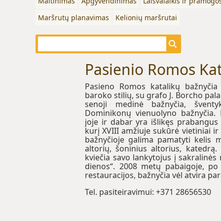
Maitinimas
Apgyvendinimas
Laisvalaikis ir pramogo
Maršrutų planavimas
Kelionių maršrutai
Pasienio Romos Kat
Pasieno Romos katalikų bažnyčia 
baroko stilių, su grafo J. Borcho pal
senoji medinė bažnyčia, švent
Dominikonų vienuolyno bažnyčia. B
joje ir dabar yra išlikęs prabangus 
kurį XVIII amžiuje sukūrė vietiniai i
bažnyčioje galima pamatyti kelis 
altorių, šoninius altorius, katedr
kviečia savo lankytojus į sakralinės 
dienos“. 2008 metų pabaigoje, po 
restauracijos, bažnyčia vėl atvira pa
Tel. pasiteiravimui: +371 28656530