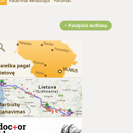
tos
Patarimai keliautojui
Forumas
+ Patalpinti skelbimą
aieška pagal
ietovę
Maršrutų
planavimas