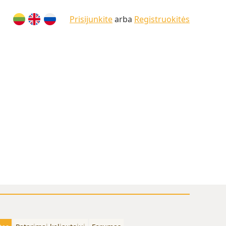
Prisijunkite
arba
Registruokitės