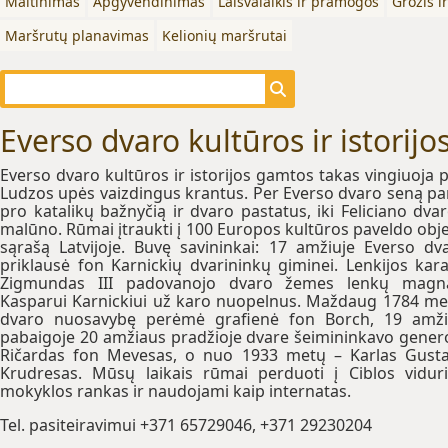
Maitinimas
Apgyvendinimas
Laisvalaikis ir pramogos
Grožis i
Maršrutų planavimas
Kelionių maršrutai
Everso dvaro kultūros ir istorij
Everso dvaro kultūros ir istorijos gamtos takas vingiuoja p
Ludzos upės vaizdingus krantus. Per Everso dvaro seną pa
pro katalikų bažnyčią ir dvaro pastatus, iki Feliciano dvar
malūno. Rūmai įtraukti į 100 Europos kultūros paveldo obj
sąrašą Latvijoje. Buvę savininkai: 17 amžiuje Everso dv
priklausė fon Karnickių dvarininkų giminei. Lenkijos kara
Zigmundas III padovanojo dvaro žemes lenkų magna
Kasparui Karnickiui už karo nuopelnus. Maždaug 1784 me
dvaro nuosavybę perėmė grafienė fon Borch, 19 amž
pabaigoje 20 amžiaus pradžioje dvare šeimininkavo gener
Ričardas fon Mevesas, o nuo 1933 metų – Karlas Gust
Krudresas. Mūsų laikais rūmai perduoti į Ciblos vidur
mokyklos rankas ir naudojami kaip internatas.
Tel. pasiteiravimui +371 65729046, +371 29230204