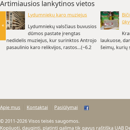
Artimiausios lankytinos vietos
Lydumniekų karo muziejus
Bič
ūky
«
Lydumniekų valsčiaus buvusios
dūmos pastate įrengtas
Kra
nedidelis muziejus, kur surinktos Antrojo
laukuose, dar
pasaulinio karo relikvijos, rastos…(~6.2
šeimų, kurių
km)
Apie mus
Kontaktai
Pasiūlymai
© 2011-2026 Visos teisės saugomos.
Kopijuoti, dauginti, platinti galima tik gavus raštišką UAB 