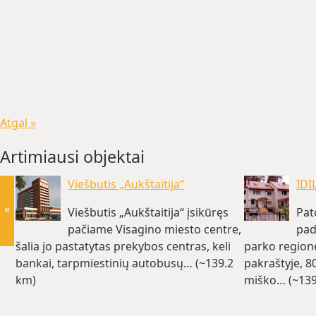
Atgal »
Artimiausi objektai
Viešbutis „Aukštaitija“
IDI
«
Viešbutis „Aukštaitija“ įsikūręs
Pat
pačiame Visagino miesto centre,
pad
šalia jo pastatytas prekybos centras, keli
parko region
bankai, tarpmiestinių autobusų… (~139.2
pakraštyje, 8
km)
miško… (~139