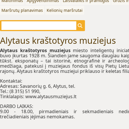
Maitinimas
Apgyvendinimas
Laisvalaikis ir pramogos
Grožis i
Maršrutų planavimas
Kelionių maršrutai
Alytaus kraštotyros muziejus
Alytaus kraštotyros muziejus
miesto inteligentų inicia
buvo įkurtas 1928 m. Šiandien jame saugoma daugiau kai
tūkst. eksponatų – tai istorinė, etnografinė ir archeolo
medžiaga, patekusi į muziejaus fondus iš visų Pietų Liet
rajonų. Alytaus kraštotyros muziejui priklauso ir keletas fili
Kontaktai:
Adresas: Savanorių g. 6, Alytus, tel.
Tel.: (8 315) 51 990,
Tinklalapis: www.alytausmuziejus.lt
DARBO LAIKAS:
9.00 - 18.00, pirmadieniais ir sekmadieniais nedi
trečiadieniais įėjimas nemokamas.