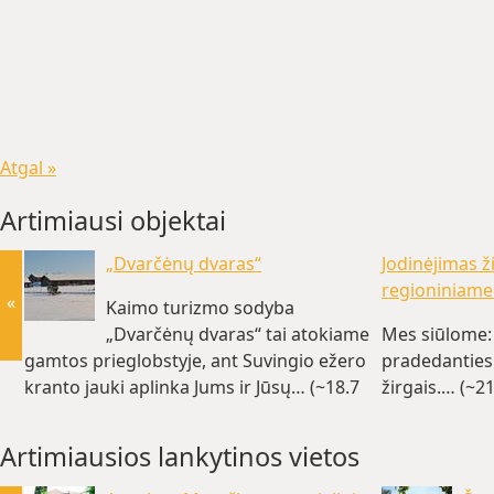
Atgal »
Artimiausi objektai
„Dvarčėnų dvaras“
Jodinėjimas 
regioniniame
«
Kaimo turizmo sodyba
„Dvarčėnų dvaras“ tai atokiame
Mes siūlome: 
gamtos prieglobstyje, ant Suvingio ežero
pradedantiesi
kranto jauki aplinka Jums ir Jūsų… (~18.7
žirgais.… (~2
km)
Artimiausios lankytinos vietos