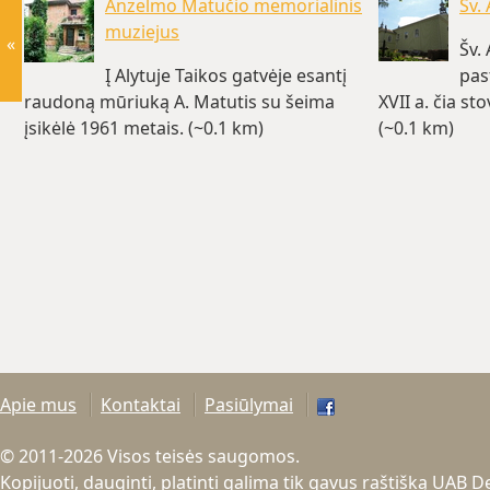
Anzelmo Matučio memorialinis
Šv.
muziejus
«
Šv.
Į Alytuje Taikos gatvėje esantį
pas
raudoną mūriuką A. Matutis su šeima
XVII a. čia st
įsikėlė 1961 metais. (~0.1 km)
(~0.1 km)
Apie mus
Kontaktai
Pasiūlymai
© 2011-2026 Visos teisės saugomos.
Kopijuoti, dauginti, platinti galima tik gavus raštišką UAB 