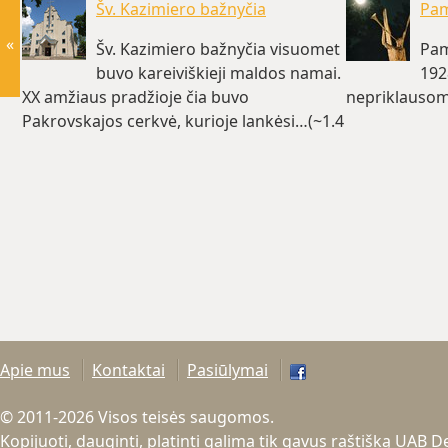
Šv. Kazimiero bažnyčia
Pam
«
Šv. Kazimiero bažnyčia visuomet
Pam
buvo kareiviškieji maldos namai.
192
XX amžiaus pradžioje čia buvo
nepriklausom
Pakrovskajos cerkvė, kurioje lankėsi…(~1.4
km)
Apie mus
Kontaktai
Pasiūlymai
© 2011-2026 Visos teisės saugomos.
Kopijuoti, dauginti, platinti galima tik gavus raštišką UAB 