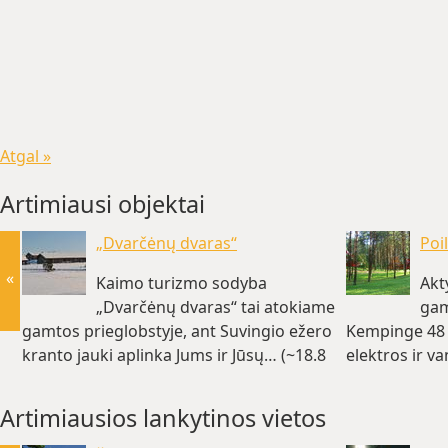
Atgal »
Artimiausi objektai
„Dvarčėnų dvaras“
Poil
«
Kaimo turizmo sodyba
Akt
„Dvarčėnų dvaras“ tai atokiame
gam
gamtos prieglobstyje, ant Suvingio ežero
Kempinge 48 
kranto jauki aplinka Jums ir Jūsų… (~18.8
elektros ir v
km)
(~22.3 km)
Artimiausios lankytinos vietos