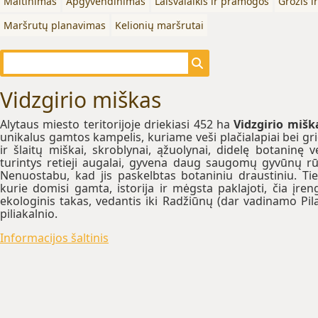
Maitinimas
Apgyvendinimas
Laisvalaikis ir pramogos
Grožis i
Maršrutų planavimas
Kelionių maršrutai
Vidzgirio miškas
Alytaus miesto teritorijoje driekiasi 452 ha
Vidzgirio mišk
unikalus gamtos kampelis, kuriame veši plačialapiai bei gr
ir šlaitų miškai, skroblynai, ąžuolynai, didelę botaninę v
turintys retieji augalai, gyvena daug saugomų gyvūnų rū
Nenuostabu, kad jis paskelbtas botaniniu draustiniu. Ti
kurie domisi gamta, istorija ir mėgsta paklajoti, čia įren
ekologinis takas, vedantis iki Radžiūnų (dar vadinamo Pila
piliakalnio.
Informacijos šaltinis