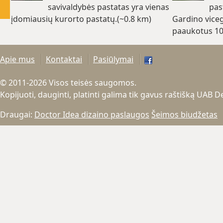
savivaldybės pastatas yra vienas
pas
įdomiausių kurorto pastatų.(~0.8 km)
Gardino vice
paaukotus 100
Apie mus
Kontaktai
Pasiūlymai
© 2011-2026 Visos teisės saugomos.
Kopijuoti, dauginti, platinti galima tik gavus raštišką UAB 
Draugai:
Doctor Idea dizaino paslaugos
Šeimos biudžetas