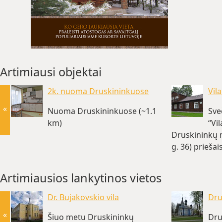
Artimiausi objektai
2k. nuoma Druskininkuose
Vila
«
Nuoma Druskininkuose (~1.1
Sve
km)
“Vi
Druskininkų m
g. 36) prieša
(~1.1 km)
Artimiausios lankytinos vietos
Dr. Bujakovskio vila
Dru
«
Šiuo metu Druskininkų
Dru