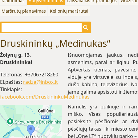
Maitinimas
Apgyvendinimas
Laisvalaikis ir pramogos
Grožis i
Maršrutų planavimas
Kelionių maršrutai
Druskininkų „Medinukas“
Žolynų g. 13,
Išnuomojamas jaukus, nedi
Druskininkai
asmenims, parai ar ilgiau. Pu
Aptvertas kiemas, pavėsinė, 
Telefonas: +37067218260
viduje yra virtuvėlė su indais
El.paštas:
radza@inbox.lt
dušo kabina, televizorius. Na
Tinklapis:
jame galima apsistoti ir žiem
facebook.com/DruskininkuMedinukas
Namelis yra puikioje ir rami
miško. Visas populiariaus
pasieksite pėsčiomis ar dvir
pėsčiųjų takas, iki miesto ce
bei „One LT“ nuotykių parko – 