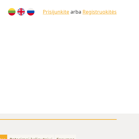
Prisijunkite
arba
Registruokitės