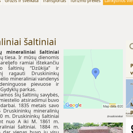
s
Grožis ir sveikata
Transportas
Turizmo prekės
Lankytinos vie
niai šaltiniai
ų mineraliniai šaltiniai
tų tiesa. Ir mūsų dienomis
reljefo ramiai ištekančiu
P
šaltinių “Dzūkija” ir
v
enį ragauti Druskininkų
elio mineraliniai vandenys
deninguose pievuose ir
 Gydyklų parkas.
riamos šių šaltinių savybės,
r miestelio atsiradimui buvo
i darbai. 1835 metais savo
 Druskininkų mineralinių
0 m. Druskininkų šaltiniai
Druskininkai
ant nuo A iki M. 1861 m.
liniai šaltiniai. 1884 m.
o dar vienas buvo jų visų