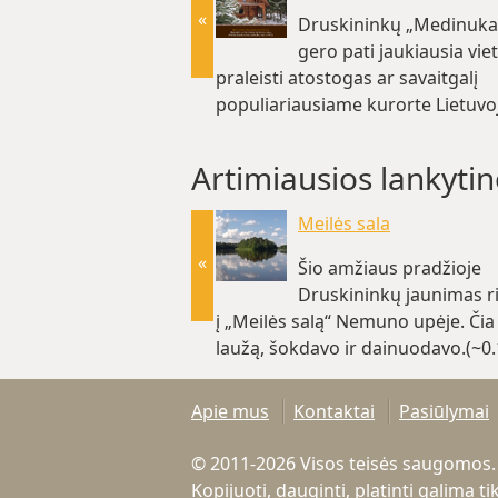
«
Druskininkų „Medinukas
gero pati jaukiausia vie
praleisti atostogas ar savaitgalį
populiariausiame kurorte Lietuvoj
km)
Artimiausios lankytin
Meilės sala
«
Šio amžiaus pradžioje
Druskininkų jaunimas r
į „Meilės salą“ Nemuno upėje. Či
laužą, šokdavo ir dainuodavo.(~0
Apie mus
Kontaktai
Pasiūlymai
© 2011-2026 Visos teisės saugomos.
Kopijuoti, dauginti, platinti galima 