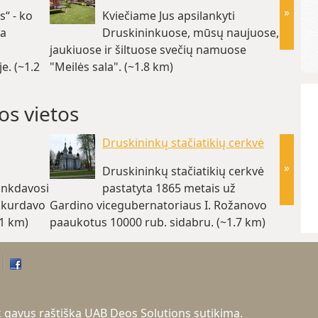
»
“ - ko
Kviečiame Jus apsilankyti
ta
Druskininkuose, mūsų naujuose,
jaukiuose ir šiltuose svečių namuose
e. (~1.2
"Meilės sala". (~1.8 km)
os vietos
Druskininkų stačiatikių cerkvė
»
Druskininkų stačiatikių cerkvė
inkdavosi
pastatyta 1865 metais už
a kurdavo
Gardino vicegubernatoriaus I. Rožanovo
įdomia
.1 km)
paaukotus 10000 rub. sidabru. (~1.7 km)
tik gavus raštišką UAB Deos Solutions sutikimą.