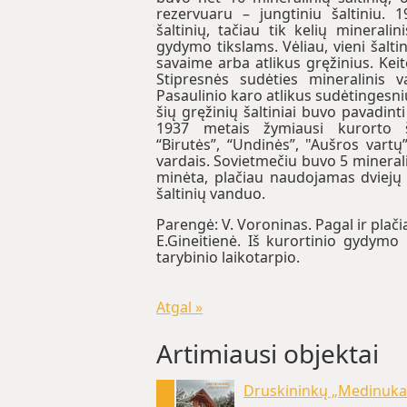
rezervuaru – jungtiniu šaltiniu. 
šaltinių, tačiau tik kelių mineral
gydymo tikslams. Vėliau, vieni šaltin
savaime arba atlikus gręžinius. Keitė
Stipresnės sudėties mineralinis 
Pasaulinio karo atlikus sudėtingesni
šių gręžinių šaltiniai buvo pavadinti
1937 metais žymiausi kurorto ša
“Birutės”, “Undinės”, "Aušros vartų”,
vardais. Sovietmečiu buvo 5 mineralia
minėta, plačiau naudojamas dviejų 
šaltinių vanduo.
Parengė: V. Voroninas. Pagal ir plači
E.Gineitienė. Iš kurortinio gydymo
tarybinio laikotarpio.
Atgal »
Artimiausi objektai
Druskininkų „Medinuka