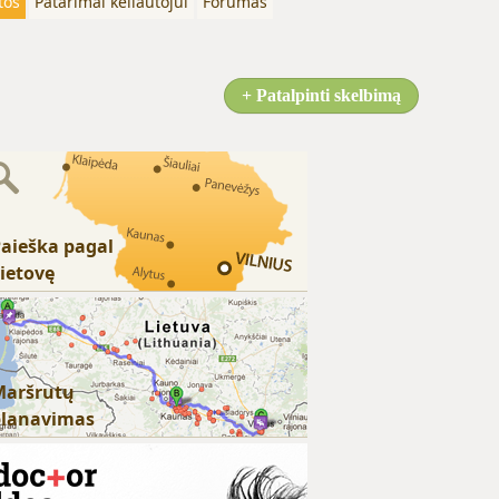
tos
Patarimai keliautojui
Forumas
+ Patalpinti skelbimą
aieška pagal
ietovę
Maršrutų
planavimas