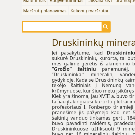
Maitinimas
Apgyvendinimas
Laisvalaikis ir pramogo
Maršrutų planavimas
Kelionių maršrutai
Druskininkų minerali
Jei pasakytume, kad
Druskinink
sukūrė Druskininkų kurortą, tai bū
mes galime gėrėtis iš akmeninio ba
“Grožio” šaltiniu
panemunėj, o 
“Druskininkai” mineralinį vand
gydykloje. Kadaise Druskininkų kaim
tekėjo šaltiniais į Nemuną van
krūmynuose, kur šiuo metu įsikūręs
Kiek yra žinoma, jau XVIII a. buvo ti
tačiau įtakingiausi kurorto plėtrai i
profesoriaus I. Fonbergo tiriamiej
pranešime jis pažymėjo kad net 5
šaltinių vanduo tinkamas gerti. 184
buvo pavadinti raidėmis, praded
Druskininkuose užfiksuoti 9 minera
buvo net 16 mineralinių šaltinių, 