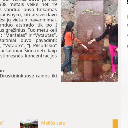
1908 metais veikė net 19
inis vanduo buvo tinkamas
iai išnyko, kiti atsiverdavo
si jų vieta ir pavadinimai.
vanduo atsirado tik po I
us gręžinius. Tuo metu keli
 : “Maršalas” ir “Vytautas”.
ltiniai buvo pavadinti:
 “Vytauto”, “J. Pilsudskio”
i šaltiniai. Šiuo metu kaip
stipresnės koncentracijos
au :
 Druskininkuose raidos iki
s“
Meilės sala