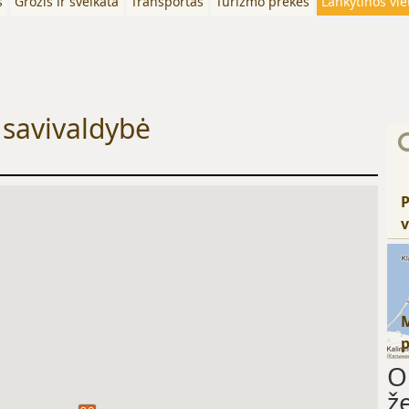
s
Grožis ir sveikata
Transportas
Turizmo prekės
Lankytinos vie
 savivaldybė
P
v
O
ž