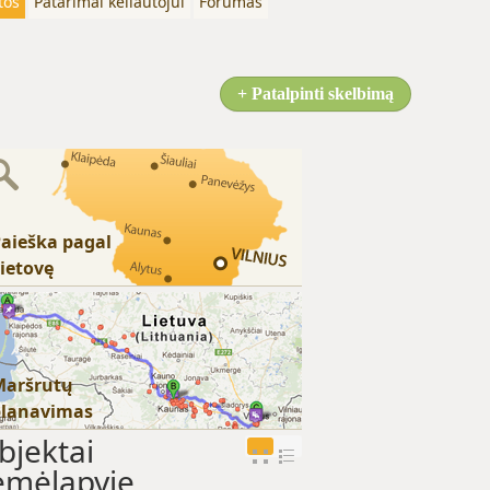
tos
Patarimai keliautojui
Forumas
+ Patalpinti skelbimą
aieška pagal
ietovę
Maršrutų
planavimas
bjektai
emėlapyje