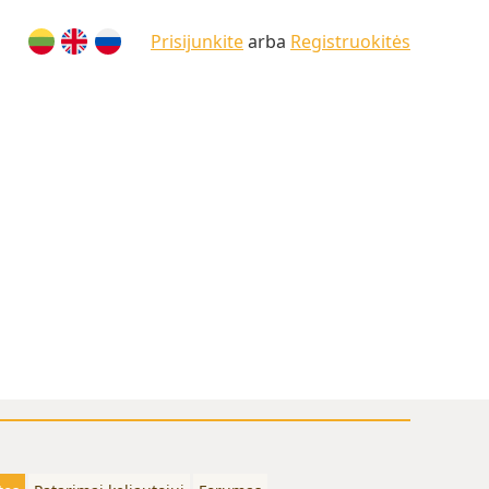
Prisijunkite
arba
Registruokitės