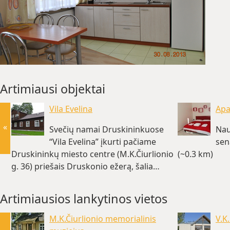
Artimiausi objektai
Vila Evelina
Apa
«
Svečių namai Druskininkuose
Nau
“Vila Evelina” įkurti pačiame
sen
Druskininkų miesto centre (M.K.Čiurlionio
(~0.3 km)
g. 36) priešais Druskonio ežerą, šalia…
(~0.2 km)
Artimiausios lankytinos vietos
M.K.Čiurlionio memorialinis
V.K