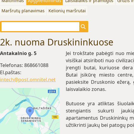
Maitinimas
Apgyvendinimas
Laisvalaikis ir pramogos
Grožis i
Maršrutų planavimas
Kelionių maršrutai
2k. nuoma Druskininkuose
Antakalnio g. 5
Jei trokštate pabėgti nuo mie
visiškai atsiriboti nuo civiliz
Telefonas: 868661088
įrengti butai, kuriuose de
El.paštas:
Butai įsikūrę miesto centre,
intech@post.omnitel.net
pasieksite Druskonio ežerą, 
laisvalaikio zonas.
Butuose yra atliktas šiuolaik
stengiantis sukurti jau
apartamentus Druskininkų mi
užtikrinti jaukų bei patogų poi