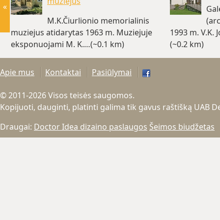
muziejus
«
Gal
M.K.Čiurlionio memorialinis
(ar
muziejus atidarytas 1963 m. Muziejuje
1993 m. V.K. J
eksponuojami M. K.…(~0.1 km)
(~0.2 km)
Apie mus
Kontaktai
Pasiūlymai
© 2011-2026 Visos teisės saugomos.
Kopijuoti, dauginti, platinti galima tik gavus raštišką UAB 
Draugai:
Doctor Idea dizaino paslaugos
Šeimos biudžetas