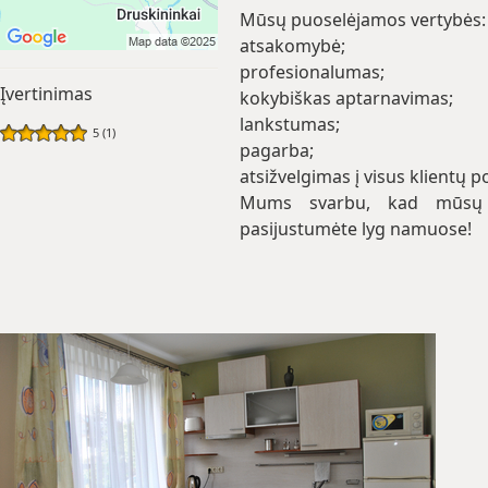
Mūsų puoselėjamos vertybės:
atsakomybė;
profesionalumas;
Įvertinimas
kokybiškas aptarnavimas;
lankstumas;
5 (1)
pagarba;
atsižvelgimas į visus klientų p
Mums svarbu, kad mūsų 
pasijustumėte lyg namuose!