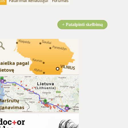
tos
Patarimai keliautojui
Forumas
+ Patalpinti skelbimą
aieška pagal
ietovę
Maršrutų
planavimas