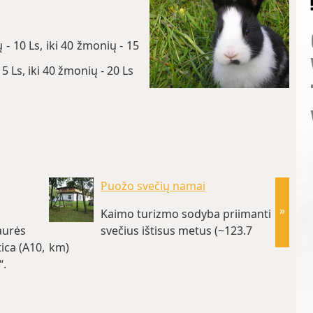
 10 Ls, iki 40 žmonių - 15
 Ls, iki 40 žmonių - 20 Ls
Puožo svečių namai
»
Kaimo turizmo sodyba priimanti
aurės
svečius ištisus metus (~123.7
ica (A10,
km)
tai Jūs
“.
kiekvie
(~125.