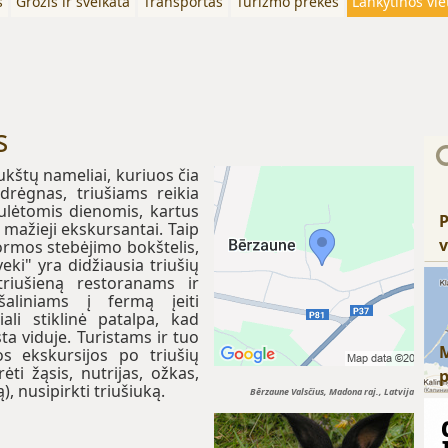
s
Grožis ir sveikata
Transportas
Turizmo prekės
Lankytinos vie
s
ukštų nameliai, kuriuos čia
 drėgnas, triušiams reikia
aulėtomis dienomis, kartus
P
 mažieji ekskursantai. Taip
v
ormos stebėjimo bokštelis,
Sveki" yra didžiausia triušių
 triušieną restoranams ir
aliniams į fermą įeiti
ali stiklinė patalpa, kad
ta viduje. Turistams ir tuo
 ekskursijos po triušių
ti žąsis, nutrijas, ožkas,
 nusipirkti triušiuką.
Bērzaune Valsčius, Madona raj., Latvija