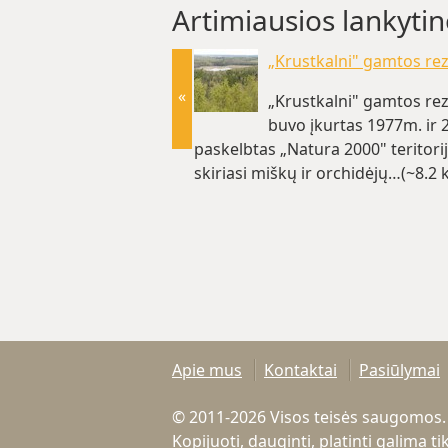
Artimiausios lankytin
„Krustkalni" gamtos re
«
„Krustkalni" gamtos re
buvo įkurtas 1977m. ir
paskelbtas „Natura 2000" teritorija
skiriasi miškų ir orchidėjų…(~8.2 
Apie mus
Kontaktai
Pasiūlymai
© 2011-2026 Visos teisės saugomos.
Kopijuoti, dauginti, platinti galima 