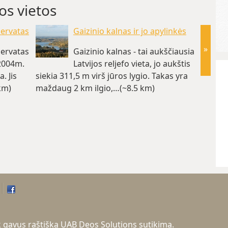
os vietos
zervatas
Gaizinio kalnas ir jo apylinkės
»
zervatas
Gaizinio kalnas - tai aukščiausia
 2004m.
Latvijos reljefo vieta, jo aukštis
. Jis
siekia 311,5 m virš jūros lygio. Takas yra
galima 
km)
maždaug 2 km ilgio,…(~8.5 km)
kuriuos
tik gavus raštišką UAB Deos Solutions sutikimą.