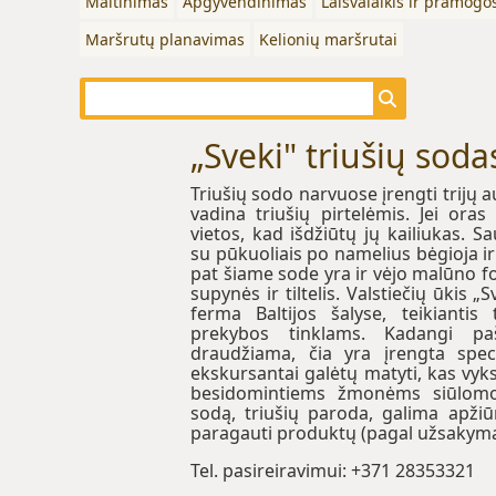
Maitinimas
Apgyvendinimas
Laisvalaikis ir pramogo
Maršrutų planavimas
Kelionių maršrutai
„Sveki" triušių soda
Triušių sodo narvuose įrengti trijų a
vadina triušių pirtelėmis. Jei oras
vietos, kad išdžiūtų jų kailiukas. S
su pūkuoliais po namelius bėgioja ir
pat šiame sode yra ir vėjo malūno f
supynės ir tiltelis. Valstiečių ūkis „
ferma Baltijos šalyse, teikiantis
prekybos tinklams. Kadangi paš
draudžiama, čia yra įrengta speci
ekskursantai galėtų matyti, kas vyks
besidomintiems žmonėms siūlomos
sodą, triušių paroda, galima apžiūrė
paragauti produktų (pagal užsakymą),
Tel. pasireiravimui: +371 28353321