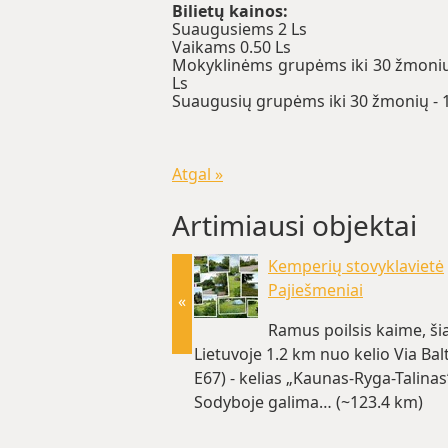
Bilietų kainos:
Suaugusiems 2 Ls
Vaikams 0.50 Ls
Mokyklinėms grupėms iki 30 žmonių -
Ls
Suaugusių grupėms iki 30 žmonių - 15
Atgal »
Artimiausi objektai
Kemperių stovyklavietė
Pajiešmeniai
«
Ramus poilsis kaime, ši
Lietuvoje 1.2 km nuo kelio Via Balt
E67) - kelias „Kaunas-Ryga-Talinas
Sodyboje galima… (~123.4 km)