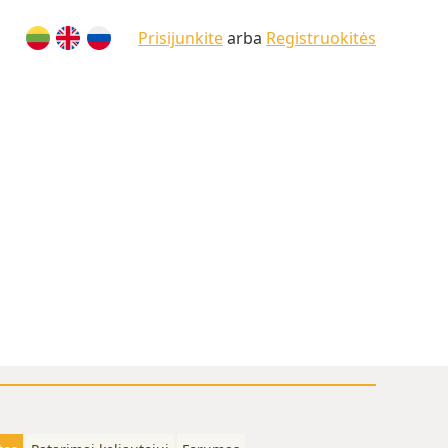
Prisijunkite
arba
Registruokitės