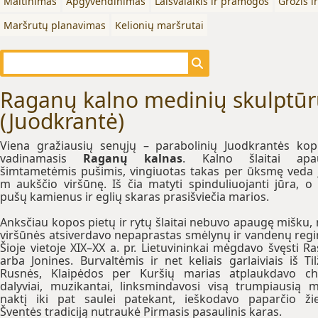
Maitinimas
Apgyvendinimas
Laisvalaikis ir pramogos
Grožis i
Maršrutų planavimas
Kelionių maršrutai
Raganų kalno medinių skulptūrų
(Juodkrantė)
Viena gražiausių senųjų – parabolinių Juodkrantės ko
vadinamasis
Raganų kalnas
. Kalno šlaitai apa
šimtametėmis pušimis, vingiuotas takas per ūksmę veda 
m aukščio viršūnę. Iš čia matyti spinduliuojanti jūra, o
pušų kamienus ir eglių skaras prasišviečia marios.
Anksčiau kopos pietų ir rytų šlaitai nebuvo apaugę mišku,
viršūnės atsiverdavo nepaprastas smėlynų ir vandenų regi
Šioje vietoje XIX–XX a. pr. Lietuvininkai mėgdavo švęsti Ra
arba Jonines. Burvaltėmis ir net keliais garlaiviais iš Til
Rusnės, Klaipėdos per Kuršių marias atplaukdavo c
dalyviai, muzikantai, linksmindavosi visą trumpiausią 
naktį iki pat saulei patekant, ieškodavo paparčio ži
Šventės tradiciją nutraukė Pirmasis pasaulinis karas.