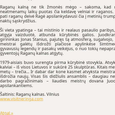
Raganų kalną ne tik žmonės mėgo – sakoma, kad 
neatmenamų laikų puotas čia keldavę velniai ir raganos.
pati raganų deivė Ragė apsilankydavusi čia į metinių trum
naktų sąskrydžius.
Ši vieta ypatinga – tai mistinio ir realaus pasaulio paribys,
atgyja vaizduotė, atbunda kūrybinės galios. Juodkra
girininkas Jonas Stanius, pajutęs tą atmosferą, sugalvojo,
meistrai galėtų išdrožti plačiose apylinkėse šimtme
gyvavusių legendų ir pasakų veikėjus, o nuo tokių nepapr
gyventojų Raganų kalnas atgytų.
1979-aisiais buvo surengta pirma kūrybinė stovykla. Atvyko
kalviai – iš visos Lietuvos ir sukūrė 25 skulptūras. Kitais m
metų – trečia... Ir dabar dar kone kasmet atvyksta meistra
išdrožia naujų. Visas šis didžiulis ansamblis – daugiau n
darbo pagražinimais – liaudies meistrų dovana Juodk
apsilankantiems.
Šaltinis: Raganų kalnas. Vilnius
www.visitneringa.com
Atgal »