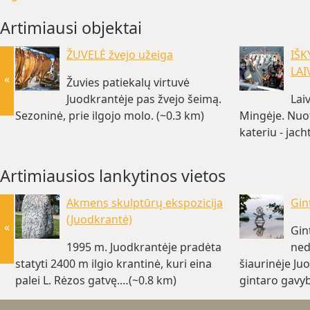
Artimiausi objektai
ŽUVELĖ žvejo užeiga
IŠK
LAI
«
Žuvies patiekalų virtuvė
Juodkrantėje pas žvejo šeimą.
Lai
Sezoninė, prie ilgojo molo. (~0.3 km)
Mingėje. Nuot
kateriu - jac
Artimiausios lankytinos vietos
Akmens skulptūrų ekspozicija
Gin
(Juodkrantė)
«
Gin
1995 m. Juodkrantėje pradėta
ned
statyti 2400 m ilgio krantinė, kuri eina
šiaurinėje Ju
palei L. Rėzos gatvę.…(~0.8 km)
gintaro gavyb