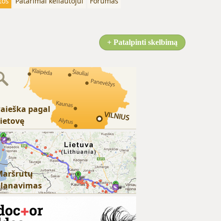
tos
Patarimai keliautojui
Forumas
+ Patalpinti skelbimą
aieška pagal
ietovę
Maršrutų
planavimas