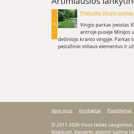
Artimiausios lankytin
Priekulės Vingio parkas
«
Vingio parkas įveistas XI
antroje pusėje Minijos 
dešiniojo kranto vingyje. Parkas t
peizažinio stiliaus elementus ir 
km)
Apie mus
Kontaktai
Pasiūlymai
© 2011-2026 Visos teisės saugomos.
Kopijuoti, dauginti, platinti galima 