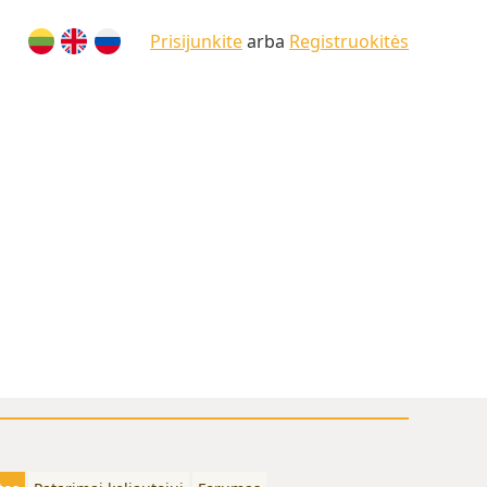
Prisijunkite
arba
Registruokitės