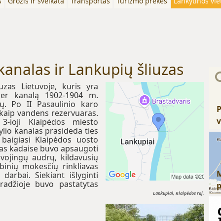
s
Grožis ir sveikata
Transportas
Turizmo prekės
Lankytinos vie
kanalas ir Lankupių šliuzas
iuzas Lietuvoje, kuris yra
Per kanalą 1902-1904 m.
tų. Po II Pasaulinio karo
P
 kaip vandens rezervuaras.
v
-ioji Klaipėdos miesto
ylio kanalas prasideda ties
baigiasi Klaipėdos uosto
las kadaise buvo apsaugoti
vojingų audrų, kildavusių
binių mokesčių rinkliavas
darbai. Siekiant išlyginti
radžioje buvo pastatytas
Lankupiai, Klaipėdos raj.