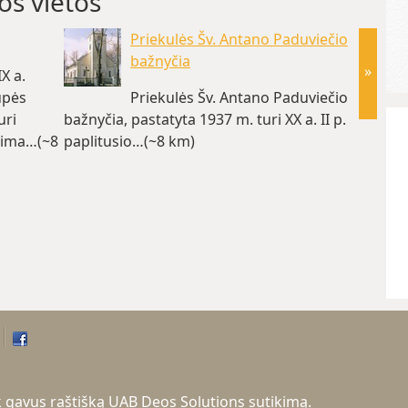
os vietos
Priekulės Šv. Antano Paduviečio
bažnyčia
»
X a.
upės
Priekulės Šv. Antano Paduviečio
uri
bažnyčia, pastatyta 1937 m. turi XX a. II p.
geležin
užima…(~8
paplitusio…(~8 km)
toliau
tik gavus raštišką UAB Deos Solutions sutikimą.