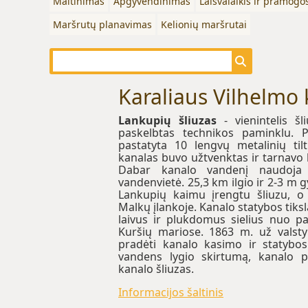
Maitinimas
Apgyvendinimas
Laisvalaikis ir pramogo
Maršrutų planavimas
Kelionių maršrutai
Karaliaus Vilhelmo 
Lankupių šliuzas
- vienintelis šl
paskelbtas technikos paminklu. 
pastatyta 10 lengvų metalinių til
kanalas buvo užtvenktas ir tarnavo
Dabar kanalo vandenį naudoja 3
vandenvietė. 25,3 km ilgio ir 2-3 m g
Lankupių kaimu įrengtu šliuzu, o 
Malkų įlankoje. Kanalo statybos tiks
laivus ir plukdomus sielius nuo pa
Kuršių mariose. 1863 m. už valsty
pradėti kanalo kasimo ir statybos 
vandens lygio skirtumą, kanalo p
kanalo šliuzas.
Informacijos šaltinis