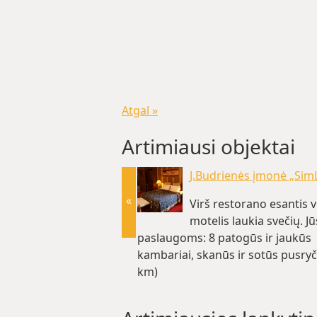
Atgal »
Artimiausi objektai
J.Budrienės įmonė „Sim
«
Virš restorano esantis v
motelis laukia svečių. J
paslaugoms: 8 patogūs ir jaukūs
kambariai, skanūs ir sotūs pusryč
km)