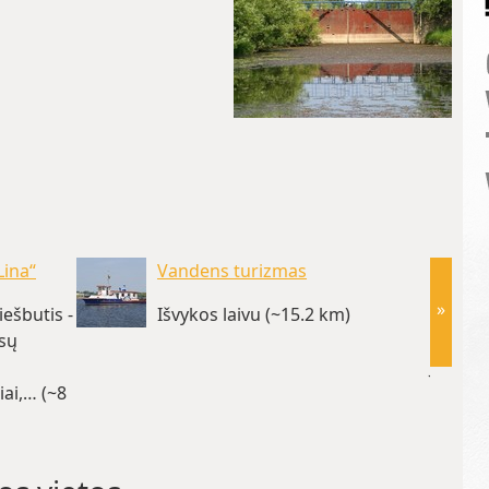
Lina“
Vandens turizmas
»
iešbutis -
Išvykos laivu (~15.2 km)
ūsų
Juodkra
iai,… (~8