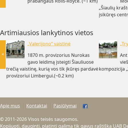
prabangaus Rolls-Royce. (~1 km)
Mod
„Šiaulių kraš
įsikūręs centr
keletas minuč
Artimiausios lankytinos vietos
„Valerijono“ vaistinė
„Tr
«
1870 m. provizorius Nurokas
Ant
gavo leidimą įsteigti Šiauliuose
vie
trečią vaistinę, kurią vos tik įkūręs pardavė
kompozicija „
provizoriui Limbergui.(~0.2 km)
Apie mus
Kontaktai
Pasiūlymai
© 2011-2026 Visos teisės saugomos.
Kopijuoti, dauginti, platinti galima tik gavus raštišką UAB 