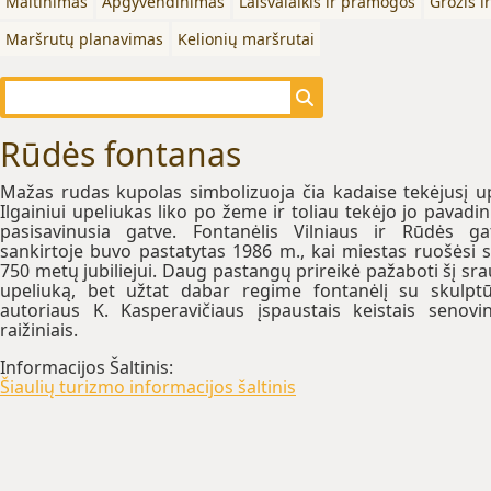
Maitinimas
Apgyvendinimas
Laisvalaikis ir pramogos
Grožis i
Maršrutų planavimas
Kelionių maršrutai
Rūdės fontanas
Mažas rudas kupolas simbolizuoja čia kadaise tekėjusį up
Ilgainiui upeliukas liko po žeme ir toliau tekėjo jo pavadi
pasisavinusia gatve. Fontanėlis Vilniaus ir Rūdės ga
sankirtoje buvo pastatytas 1986 m., kai miestas ruošėsi 
750 metų jubiliejui. Daug pastangų prireikė pažaboti šį sr
upeliuką, bet užtat dabar regime fontanėlį su skulpt
autoriaus K. Kasperavičiaus įspaustais keistais senovin
raižiniais.
Informacijos Šaltinis:
Šiaulių turizmo informacijos šaltinis