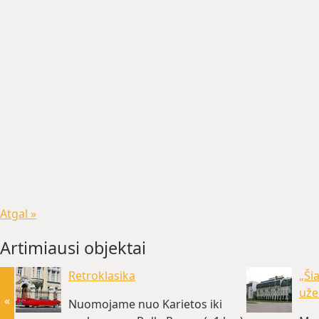
Atgal »
Artimiausi objektai
Retroklasika
„Ši
uže
«
Nuomojame nuo Karietos iki