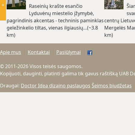
«
Raseinių krašte esančio
Šia
Lyduvėnų miestelio įžymybė,
sva
pagrindinis akcentas - techninis paminklas
centrų Lietuvo
geležinkelio tiltas, vienas ilgiausių…(~3.8
Mergelės Mar
km)
km)
Apie mus
Kontaktai
Pasiūlymai
© 2011-2026 Visos teisės saugomos.
Kopijuoti, dauginti, platinti galima tik gavus raštišką UAB 
Draugai:
Doctor Idea dizaino paslaugos
Šeimos biudžetas