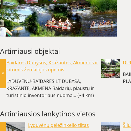
Artimiausi objektai
Baidarės Dubysos, Kražantės, Akmenos ir
DUB
kitomis Žemaitijos upėmis
«
BA
LYDUVENU-BAIDARES.LT DUBYSA,
PLA
KRAŽANTĖ, AKMENA Baidarių, plaustų ir
turistinio inventoriaus nuoma… (~4 km)
Artimiausios lankytinos vietos
Lyduvėnų geležinkelio tiltas
Šil