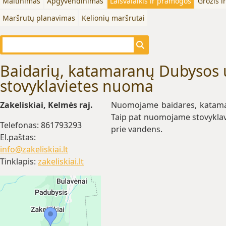
Maitinimas
Apgyvendinimas
Laisvalaikis ir pramogos
Grožis i
Maršrutų planavimas
Kelionių maršrutai
Baidarių, katamaranų Dubysos 
stovyklavietes nuoma
Zakeliskiai, Kelmės raj.
Nuomojame baidares, katama
Taip pat nuomojame stovyklavie
Telefonas: 861793293
prie vandens.
El.paštas:
info@zakeliskiai.lt
Tinklapis:
zakeliskiai.lt